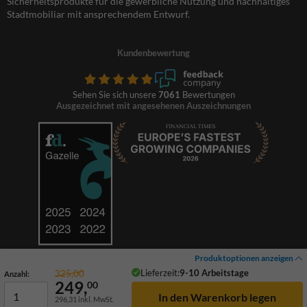
Sicherheitsprodukte für die gewerbliche Nutzung und nachhaltiges
Stadtmobiliar mit ansprechendem Entwurf.
Kundenbewertung
Sehen Sie sich unsere
7061
Bewertungen
Ausgezeichnet mit angesehenen Auszeichnungen
Produktoptionen anzeigen
Lieferzeit:
9-10 Arbeitstage
325,00
Anzahl:
249,
00
296,31
inkl. MwSt.
© 2026 TrafficSupply. Alle Rechte vorbehalten.