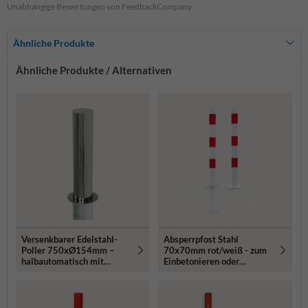
Unabhängige Bewertungen von FeedbackCompany
Ähnliche Produkte
Ähnliche Produkte / Alternativen
Versenkbarer Edelstahl-
Absperrpfost Stahl
Poller 750xØ154mm –
70x70mm rot/weiß - zum
halbautomatisch mit
Einbetonieren oder
Dreikantschloss
Aufdübeln