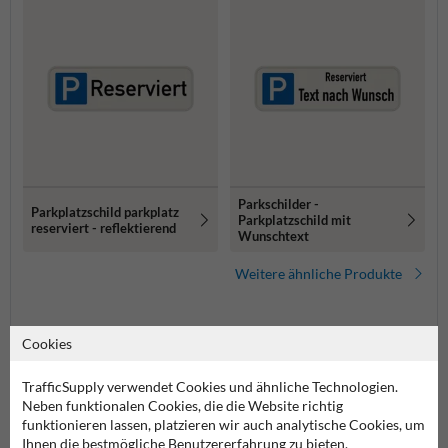
Parkschilder -
Parkplatzschild parkplatz
Parkplatzschild mit
reserviert - reflektierend
Wunschtext
Weitere ähnliche Produkte
Produktkategorien in dieser Gruppe
Cookies
TrafficSupply verwendet Cookies und ähnliche Technologien.
Neben funktionalen Cookies, die die Website richtig
funktionieren lassen, platzieren wir auch analytische Cookies, um
Ihnen die bestmögliche Benutzererfahrung zu bieten.