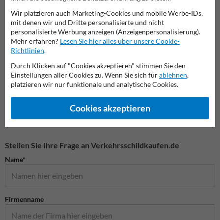
Wir platzieren auch Marketing-Cookies und mobile Werbe-IDs,
mit denen wir und Dritte personalisierte und nicht
personalisierte Werbung anzeigen (Anzeigenpersonalisierung).
Mehr erfahren?
Lesen Sie hier alles über unsere Cookie-
Richtlinien
.
Durch Klicken auf "Cookies akzeptieren" stimmen Sie den
Parkpl
Parkplatzschilder
Parken erlaubt Schilder
Elektr
Einstellungen aller Cookies zu. Wenn Sie sich für
ablehnen
,
platzieren wir nur funktionale und analytische Cookies.
Parkschilder
Cookies akzeptieren
Stellen Sie Ihre Frage an Verkehrsschildkaufen.de
Name*
Firmenname