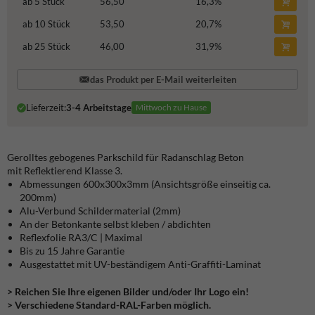
ab 5 Stück
56,50
16,3
%
ab 10 Stück
53,50
20,7
%
ab 25 Stück
46,00
31,9
%
das Produkt per E-Mail weiterleiten
Lieferzeit:
3-4 Arbeitstage
Mittwoch zu Hause
Gerolltes gebogenes Parkschild für Radanschlag Beton
mit Reflektierend Klasse 3.
Abmessungen 600x300x3mm (Ansichtsgröße einseitig ca.
200mm)
Alu-Verbund Schildermaterial (2mm)
An der Betonkante selbst kleben / abdichten
Reflexfolie RA3/C | Maximal
Bis zu 15 Jahre Garantie
Ausgestattet mit UV-beständigem Anti-Graffiti-Laminat
> Reichen Sie Ihre eigenen Bilder und/oder Ihr Logo ein!
> Verschiedene Standard-RAL-Farben möglich.