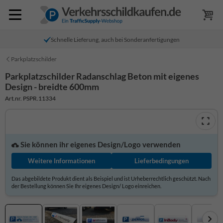
Schnelle Lieferung, auch bei Sonderanfertigungen
Parkplatzschilder
Parkplatzschilder Radanschlag Beton mit eigenes
Design - breidte 600mm
Art.nr. PSPR.11334
Sie können ihr eigenes Design/Logo verwenden
Weitere Informationen
Lieferbedingungen
Das abgebildete Produkt dient als Beispiel und ist Urheberrechtlich geschützt. Nach
der Bestellung können Sie Ihr eigenes Design/ Logo einreichen.