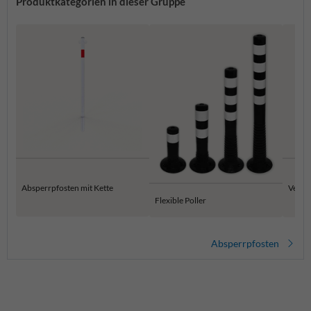
Produktkategorien in dieser Gruppe
Absperrpfosten mit Kette
Versen
Flexible Poller
Absperrpfosten