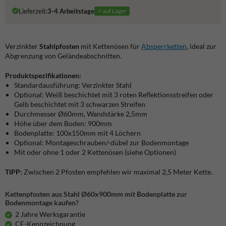
Lieferzeit:
3-4 Arbeitstage
✓auf Lager
Verzinkter
Stahlpfosten
mit Kettenösen für
Absperrketten
, ideal zur
Abgrenzung von Geländeabschnitten.
Produktspezifikationen:
Standardausführung: Verzinkter Stahl
Optional: Weiß beschichtet mit 3 roten Reflektionsstreifen oder
Gelb beschichtet mit 3 schwarzen Streifen
Durchmesser Ø60mm, Wandstärke 2,5mm
Höhe über dem Boden: 900mm
Bodenplatte: 100x150mm mit 4 Löchern
Optional: Montageschrauben/-dübel zur Bodenmontage
Mit oder ohne 1 oder 2 Kettenösen (siehe Optionen)
TIPP:
Zwischen 2 Pfosten empfehlen wir maximal 2,5 Meter Kette.
Kettenpfosten aus Stahl Ø60x900mm mit Bodenplatte zur
Bodenmontage kaufen?
2 Jahre Werksgarantie
CE-Kennzeichnung