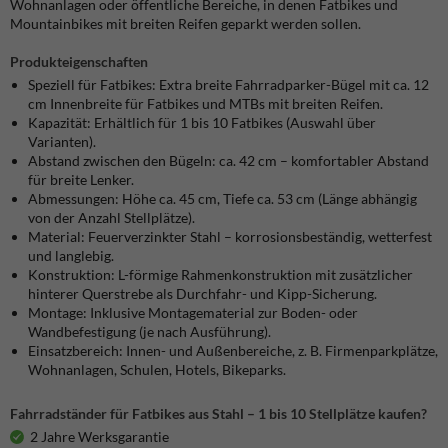
Wohnanlagen oder öffentliche Bereiche, in denen Fatbikes und
Mountainbikes mit breiten Reifen geparkt werden sollen.
Produkteigenschaften
Speziell für Fatbikes: Extra breite Fahrradparker-Bügel mit ca. 12
cm Innenbreite für Fatbikes und MTBs mit breiten Reifen.
Kapazität: Erhältlich für 1 bis 10 Fatbikes (Auswahl über
Varianten).
Abstand zwischen den Bügeln: ca. 42 cm – komfortabler Abstand
für breite Lenker.
Abmessungen: Höhe ca. 45 cm, Tiefe ca. 53 cm (Länge abhängig
von der Anzahl Stellplätze).
Material: Feuerverzinkter Stahl – korrosionsbeständig, wetterfest
und langlebig.
Konstruktion: L-förmige Rahmenkonstruktion mit zusätzlicher
hinterer Querstrebe als Durchfahr- und Kipp-Sicherung.
Montage: Inklusive Montagematerial zur Boden- oder
Wandbefestigung (je nach Ausführung).
Einsatzbereich: Innen- und Außenbereiche, z. B. Firmenparkplätze,
Wohnanlagen, Schulen, Hotels, Bikeparks.
Fahrradständer für Fatbikes aus Stahl – 1 bis 10 Stellplätze kaufen?
2 Jahre Werksgarantie