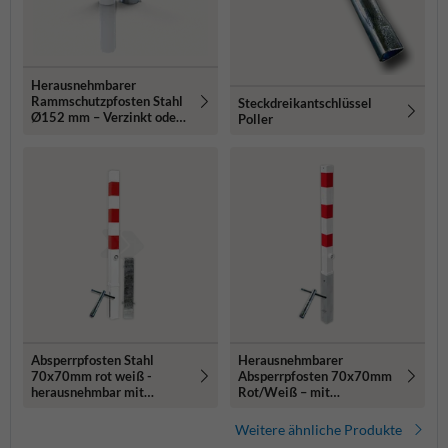
Herausnehmbarer
Rammschutzpfosten Stahl
Steckdreikantschlüssel
Ø152 mm – Verzinkt oder
Poller
Rot/Weiß
Absperrpfosten Stahl
Herausnehmbarer
70x70mm rot weiß -
Absperrpfosten 70x70mm
herausnehmbar mit
Rot/Weiß – mit
Bodenhülse
Bodenhülse
Weitere ähnliche Produkte