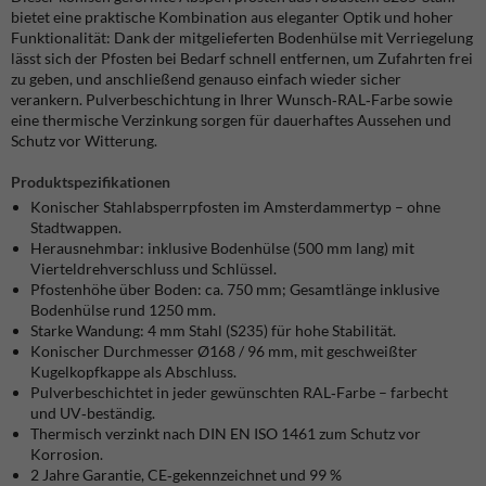
bietet eine praktische Kombination aus eleganter Optik und hoher
Funktionalität: Dank der mitgelieferten Bodenhülse mit Verriegelung
lässt sich der Pfosten bei Bedarf schnell entfernen, um Zufahrten frei
zu geben, und anschließend genauso einfach wieder sicher
verankern. Pulverbeschichtung in Ihrer Wunsch‑RAL‑Farbe sowie
eine thermische Verzinkung sorgen für dauerhaftes Aussehen und
Schutz vor Witterung.
Produktspezifikationen
Konischer Stahlabsperrpfosten im Amsterdammertyp – ohne
Stadtwappen.
Herausnehmbar: inklusive Bodenhülse (500 mm lang) mit
Vierteldrehverschluss und Schlüssel.
Pfostenhöhe über Boden: ca. 750 mm; Gesamtlänge inklusive
Bodenhülse rund 1250 mm.
Starke Wandung: 4 mm Stahl (S235) für hohe Stabilität.
Konischer Durchmesser Ø168 / 96 mm, mit geschweißter
Kugelkopfkappe als Abschluss.
Pulverbeschichtet in jeder gewünschten RAL‑Farbe – farbecht
und UV‑beständig.
Thermisch verzinkt nach DIN EN ISO 1461 zum Schutz vor
Korrosion.
2 Jahre Garantie, CE‑gekennzeichnet und 99 %