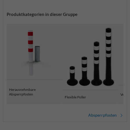
Produktkategorien in dieser Gruppe
Herausnehmbare
Absperrpfosten
Versen
Flexible Poller
Absperrpfosten