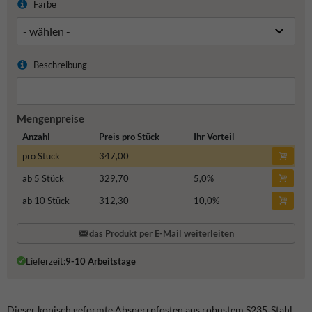
Farbe
Beschreibung
Mengenpreise
Anzahl
Preis pro Stück
Ihr Vorteil
pro Stück
347,00
ab 5 Stück
329,70
5,0
%
ab 10 Stück
312,30
10,0
%
das Produkt per E-Mail weiterleiten
Lieferzeit:
9-10 Arbeitstage
Dieser konisch geformte Absperrpfosten aus robustem S235‑Stahl