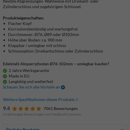
flexible Abgrenzungen. Wahlweise mit Dreikant- oder
Zylinderschloss und zugehörigem Schlüssel.
Produkteigenschaften:
Flacher Kopf
Korrosionsbeständig und wartungsfrei
Durchmesser: Ø76, Ø89 oder Ø102mm
Höhe über Boden: ca. 900 mm
Klappbar / umlegbar mit schloss
Schlossoption: Dreikantschloss oder Zylinderschloss
Edelstahl Absperrpfosten Ø76-102mm – umlegbar kaufen?
2 Jahre Werksgarantie
Made in EU
Langlebig und wetterfest
Schauen Sie sich alle Vorteile an
Weitere Spezifikationen dieses Produkts
9.4
7061 Bewertungen
Unabhängige Bewertungen von FeedbackCompany
Ähnliche Produkte