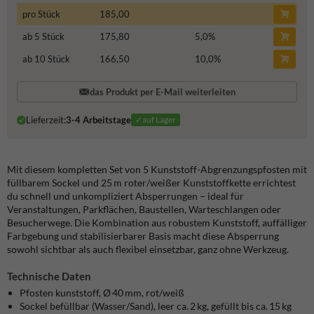
pro Stück
185,00
ab 5 Stück
175,80
5,0
%
ab 10 Stück
166,50
10,0
%
das Produkt per E-Mail weiterleiten
Lieferzeit:
3-4 Arbeitstage
✓auf Lager
Mit diesem kompletten Set von 5 Kunststoff-Abgrenzungspfosten mit
füllbarem Sockel und 25 m roter/weißer Kunststoffkette errichtest
du schnell und unkompliziert Absperrungen – ideal für
Veranstaltungen, Parkflächen, Baustellen, Warteschlangen oder
Besucherwege. Die Kombination aus robustem Kunststoff, auffälliger
Farbgebung und stabilisierbarer Basis macht diese Absperrung
sowohl sichtbar als auch flexibel einsetzbar, ganz ohne Werkzeug.
Technische Daten
Pfosten kunststoff, Ø 40 mm, rot/weiß
Sockel befüllbar (Wasser/Sand), leer ca. 2 kg, gefüllt bis ca. 15 kg