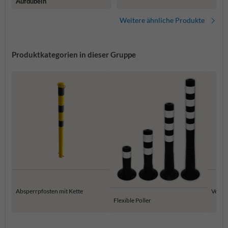
Aufdübeln
Weitere ähnliche Produkte
Produktkategorien in dieser Gruppe
Absperrpfosten mit Kette
Versen
Flexible Poller