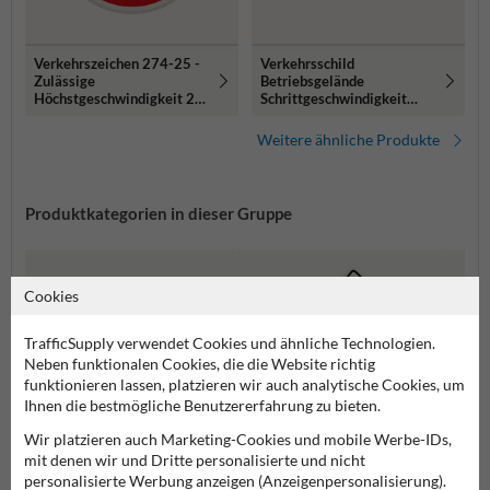
Verkehrszeichen 274-25 -
Verkehrsschild
Zulässige
Betriebsgelände
Höchstgeschwindigkeit 25
Schrittgeschwindigkeit
km/h
(10km) - reflektierend
Weitere ähnliche Produkte
Produktkategorien in dieser Gruppe
Cookies
TrafficSupply verwendet Cookies und ähnliche Technologien.
Neben funktionalen Cookies, die die Website richtig
funktionieren lassen, platzieren wir auch analytische Cookies, um
Ihnen die bestmögliche Benutzererfahrung zu bieten.
Wir platzieren auch Marketing-Cookies und mobile Werbe-IDs,
mit denen wir und Dritte personalisierte und nicht
personalisierte Werbung anzeigen (Anzeigenpersonalisierung).
Geschwindigkeit Schilder
Vorfahrtsschilder
Gefah