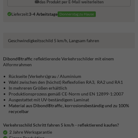
das Produkt per E-Mail weiterleiten
Lieferzeit:
3-4 Arbeitstage
Donnerstag zu Hause
Geschwindigkeitsschild 5 km/h, Langsam fahren
Dibond®traffic
reflektierende Verkehrsschilder mit einem
Alformrahmen
Rückseite (Verkehrs)grau / Aluminium
Wahl zwischen den (höchst) Reflexfolien RA3, RA2 und RA1
In mehreren Größen erhältlich
Produktionsprozess gemäß CE-Norm und EN 12899-1:2007
Ausgestattet mit UV-beständigem Laminat
Material aus Dibond®traffic, korrosionsbeständig und zu 100%
recycelbar
Verkehrsschild Schritt fahren 5 km/h - reflektierend kaufen?
2 Jahre Werksgarantie
Eigene Produktion