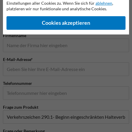
Stellen Sie Ihre Frage an Verkehrsschildkaufen.de
Einstellungen aller Cookies zu. Wenn Sie sich für
ablehnen
,
platzieren wir nur funktionale und analytische Cookies.
Name*
Cookies akzeptieren
Firmenname
E-Mail-Adresse*
Telefonnummer
Frage zum Produkt
Frage oder Bemerkung