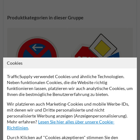
Produktkategorien in dieser Gruppe
Cookies
TrafficSupply verwendet Cookies und ähnliche Technologien.
Neben funktionalen Cookies, die die Website richtig
funktionieren lassen, platzieren wir auch analytische Cookies, um
Ihnen die bestmögliche Benutzererfahrung zu bieten.
Halteverbot Schilder
Vorfahrtsschilder
Gefah
Wir platzieren auch Marketing-Cookies und mobile Werbe-IDs,
mit denen wir und Dritte personalisierte und nicht
Verkehrsschilder
personalisierte Werbung anzeigen (Anzeigenpersonalisierung).
Mehr erfahren?
Lesen Sie hier alles über unsere Cookie-
Richtlinien
.
Durch Klicken auf "Cookies akzeptieren" stimmen Sie den