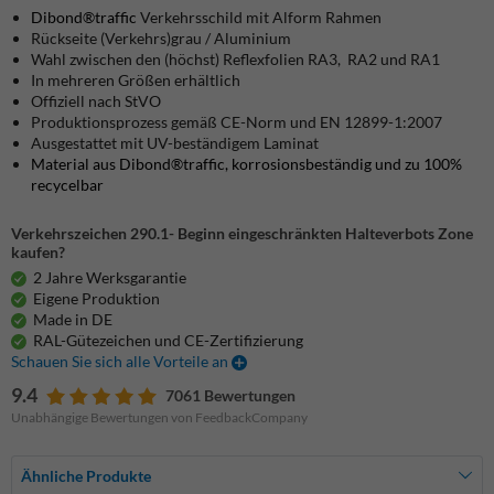
Dibond®traffic
Verkehrsschild mit Alform Rahmen
Rückseite (Verkehrs)grau / Aluminium
Wahl zwischen den (höchst) Reflexfolien RA3, RA2 und RA1
In mehreren Größen erhältlich
Offiziell nach StVO
Produktionsprozess gemäß CE-Norm und EN 12899-1:2007
Ausgestattet mit UV-beständigem Laminat
Material aus Dibond®traffic, korrosionsbeständig und zu 100%
recycelbar
Verkehrszeichen 290.1- Beginn eingeschränkten Halteverbots Zone
kaufen?
2 Jahre Werksgarantie
Eigene Produktion
Made in DE
RAL-Gütezeichen und CE-Zertifizierung
Schauen Sie sich alle Vorteile an
9.4
7061 Bewertungen
Unabhängige Bewertungen von FeedbackCompany
Ähnliche Produkte