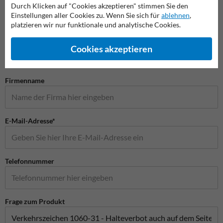
Durch Klicken auf "Cookies akzeptieren" stimmen Sie den
Einstellungen aller Cookies zu. Wenn Sie sich für
ablehnen
,
platzieren wir nur funktionale und analytische Cookies.
Stellen Sie Ihre Frage an Verkehrsschildkaufen.de
Name*
Cookies akzeptieren
Firmenname
E-Mail-Adresse*
Telefonnummer
Frage zum Produkt