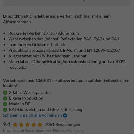
Dibond®traffic
reflektierende Verkehrsschilder mit einem
Alformrahmen
Rückseite (Verkehrs)grau / Aluminium
Wahl zwischen den (höchst) Reflexfolien RA3, RA2 und RA1
In mehreren Größen erhältlich
Produktionsprozess gemäß CE-Norm und EN 12899-1:2007
Ausgestattet mit UV-beständigem Laminat
Material aus Dibond®traffic, korrosionsbeständig und zu 100%
recycelbar
Verkehrszeichen 1060-31 - Halteverbot auch auf dem Seitenstreifen
kaufen?
2 Jahre Werksgarantie
Eigene Produktion
Made in DE
RAL-Gütezeichen und CE-Zertifizierung
Schauen Sie sich alle Vorteile an
9.4
7061 Bewertungen
Unabhängige Bewertungen von FeedbackCompany