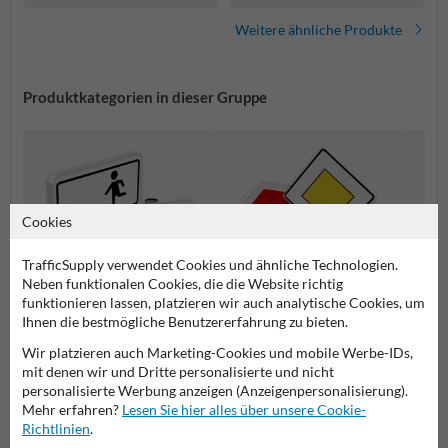
Weitere ähnliche Produkte
Produktkategorien in dieser Gruppe
Cookies
TrafficSupply verwendet Cookies und ähnliche Technologien.
Neben funktionalen Cookies, die die Website richtig
funktionieren lassen, platzieren wir auch analytische Cookies, um
Ihnen die bestmögliche Benutzererfahrung zu bieten.
Zusatzzeichen
Vorfahrtsschilder
Gefah
Wir platzieren auch Marketing-Cookies und mobile Werbe-IDs,
mit denen wir und Dritte personalisierte und nicht
personalisierte Werbung anzeigen (Anzeigenpersonalisierung).
Verkehrsschilder
Mehr erfahren?
Lesen Sie hier alles über unsere Cookie-
Richtlinien
.