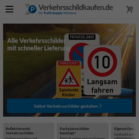
Alle Verkehrsschilder
mit schneller Lieferung
Selbst Verkehrsschilder gestalten
Reflektierende
Parkplatzschilder
Eigenes Design
Verkehrsschilder
benötigt?
Gedruckt auf ei
reflektierenden
Online gestalten und
Einfach online personalisieren