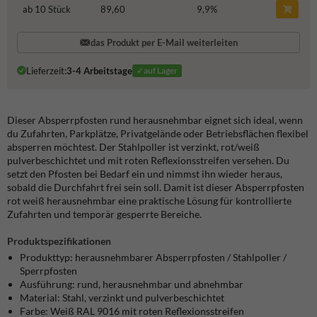
ab 10 Stück
89,60
9,9
%
das Produkt per E-Mail weiterleiten
Lieferzeit:
3-4 Arbeitstage
✓auf Lager
Dieser Absperrpfosten rund herausnehmbar eignet sich ideal, wenn
du Zufahrten, Parkplätze, Privatgelände oder Betriebsflächen flexibel
absperren möchtest. Der Stahlpoller ist verzinkt, rot/weiß
pulverbeschichtet und mit roten Reflexionsstreifen versehen. Du
setzt den Pfosten bei Bedarf ein und nimmst ihn wieder heraus,
sobald die Durchfahrt frei sein soll. Damit ist dieser Absperrpfosten
rot weiß herausnehmbar eine praktische Lösung für kontrollierte
Zufahrten und temporär gesperrte Bereiche.
Produktspezifikationen
Produkttyp: herausnehmbarer Absperrpfosten / Stahlpoller /
Sperrpfosten
Ausführung: rund, herausnehmbar und abnehmbar
Material: Stahl, verzinkt und pulverbeschichtet
Farbe: Weiß RAL 9016 mit roten Reflexionsstreifen