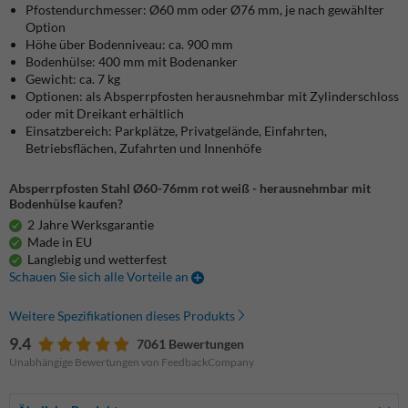
Pfostendurchmesser: Ø60 mm oder Ø76 mm, je nach gewählter
Option
Höhe über Bodenniveau: ca. 900 mm
Bodenhülse: 400 mm mit Bodenanker
Gewicht: ca. 7 kg
Optionen: als Absperrpfosten herausnehmbar mit Zylinderschloss
oder mit Dreikant erhältlich
Einsatzbereich: Parkplätze, Privatgelände, Einfahrten,
Betriebsflächen, Zufahrten und Innenhöfe
Absperrpfosten Stahl Ø60-76mm rot weiß - herausnehmbar mit
Bodenhülse kaufen?
2 Jahre Werksgarantie
Made in EU
Langlebig und wetterfest
Schauen Sie sich alle Vorteile an
Weitere Spezifikationen dieses Produkts
9.4
7061 Bewertungen
Unabhängige Bewertungen von FeedbackCompany