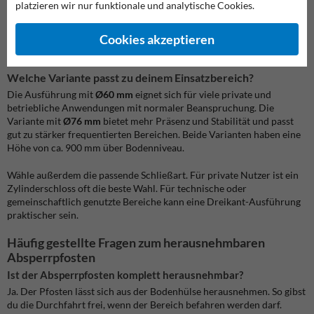
platzieren wir nur funktionale und analytische Cookies.
eignet sich zum Beispiel für Betriebsflächen, Servicezufahrten oder
Bereiche, in denen eine robuste und einfache Bedienung gefragt ist.
Wähle die Schließung immer passend zu deinem Nutzungskonzept
Cookies akzeptieren
vor Ort.
Welche Variante passt zu deinem Einsatzbereich?
Die Ausführung mit
Ø60 mm
eignet sich für viele private und
betriebliche Anwendungen mit normaler Beanspruchung. Die
Variante mit
Ø76 mm
bietet mehr Präsenz und Stabilität und passt
gut zu stärker frequentierten Bereichen. Beide Varianten haben eine
Höhe von ca. 900 mm über Bodenniveau.
Wähle außerdem die passende Schließart. Für private Nutzer ist ein
Zylinderschloss oft die beste Wahl. Für technische oder
gemeinschaftlich genutzte Bereiche kann eine Dreikant-Ausführung
praktischer sein.
Häufig gestellte Fragen zum herausnehmbaren
Absperrpfosten
Ist der Absperrpfosten komplett herausnehmbar?
Ja. Der Pfosten lässt sich aus der Bodenhülse herausnehmen. So gibst
du die Durchfahrt frei, wenn der Bereich befahren werden darf.