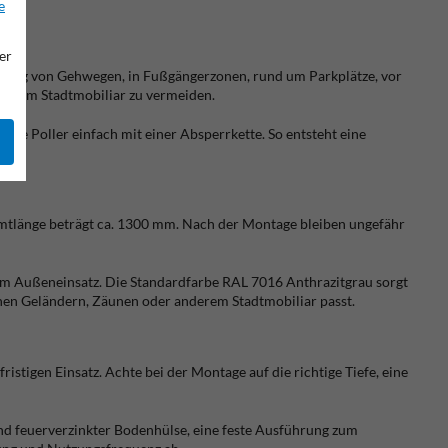
e
er
entlang von Gehwegen, in Fußgängerzonen, rund um Parkplätze, vor
anderem Stadtmobiliar zu vermeiden.
e Poller einfach mit einer Absperrkette. So entsteht eine
samtlänge beträgt ca. 1300 mm. Nach der Montage bleiben ungefähr
vem Außeneinsatz. Die Standardfarbe RAL 7016 Anthrazitgrau sorgt
nen Geländern, Zäunen oder anderem Stadtmobiliar passt.
stigen Einsatz. Achte bei der Montage auf die richtige Tiefe, eine
nd feuerverzinkter Bodenhülse, eine feste Ausführung zum