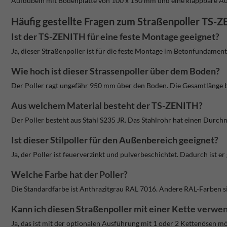
Aufdübeln mit Bodenplatte von 100 x 150 mm und eine klappbare Au
Häufig gestellte Fragen zum Straßenpoller TS-
Ist der TS-ZENITH für eine feste Montage geeignet?
Ja, dieser Straßenpoller ist für die feste Montage im Betonfundamen
Wie hoch ist dieser Strassenpoller über dem Boden?
Der Poller ragt ungefähr 950 mm über den Boden. Die Gesamtlänge 
Aus welchem Material besteht der TS-ZENITH?
Der Poller besteht aus Stahl S235 JR. Das Stahlrohr hat einen Durc
Ist dieser Stilpoller für den Außenbereich geeignet?
Ja, der Poller ist feuerverzinkt und pulverbeschichtet. Dadurch ist e
Welche Farbe hat der Poller?
Die Standardfarbe ist Anthrazitgrau RAL 7016. Andere RAL-Farben s
Kann ich diesen Straßenpoller mit einer Kette verwe
Ja, das ist mit der optionalen Ausführung mit 1 oder 2 Kettenösen m