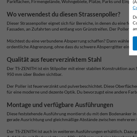
Parkflächen, Firmengelände, Wohngebiete, Plätze, Parks und Eingäng
(A
Co
Wo verwendest du diesen Strassenpoller?
Du
Co
Dieser Strassenpoller eignet sich für Bereiche, in denen du eine f
an
Fassaden, an Zufahrten und entlang von Grünstreifen. Der Poller hil
Möchtest du eine verbundene Absperrung schaffen? Dann wähle die op
ordentliche Abgrenzung, ohne dass du schwere Absperrgitter einsetz
Qualität aus feuerverzinktem Stahl
Der TS-ZENITH ist ein Stilpoller mit einer stabilen Konstruktion a
950 mm über Boden sichtbar.
Der Poller ist feuerverzinkt und pulverbeschichtet. Diese Oberfläc
für eine moderne und dezente Optik. Du bevorzugst eine andere Far
Montage und verfügbare Ausführungen
Diese feststehende Ausführung montierst du mit dem Bodenanker in ein
gerade Ausrichtung und gleichmäßige Abstände zwischen mehreren Pol
Der TS-ZENITH ist auch in weiteren Ausführungen erhältlich. Dazu 