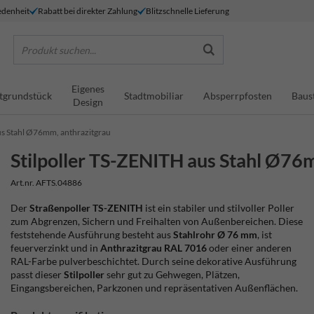
denheit
Rabatt bei direkter Zahlung
Blitzschnelle Lieferung
Produkt suchen...
Eigenes
tgrundstück
Stadtmobiliar
Absperrpfosten
Baus
Design
us Stahl Ø76mm, anthrazitgrau
Stilpoller TS-ZENITH aus Stahl Ø76
Art.nr. AFTS.04886
Der
Straßenpoller TS-ZENITH
ist ein stabiler und stilvoller Poller
zum Abgrenzen, Sichern und Freihalten von Außenbereichen. Diese
feststehende Ausführung besteht aus
Stahlrohr Ø 76 mm
, ist
feuerverzinkt und in
Anthrazitgrau RAL 7016
oder einer anderen
RAL-Farbe pulverbeschichtet. Durch seine dekorative Ausführung
passt dieser
Stilpoller
sehr gut zu Gehwegen, Plätzen,
Eingangsbereichen, Parkzonen und repräsentativen Außenflächen.