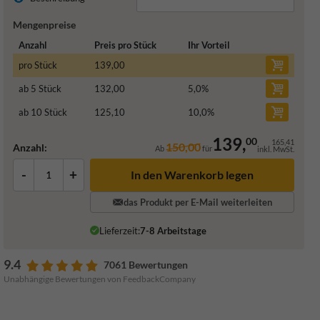
Mengenpreise
Anzahl
Preis pro Stück
Ihr Vorteil
pro Stück
139,00
ab 5 Stück
132,00
5,0
%
ab 10 Stück
125,10
10,0
%
139,
00
165,41
150,00
Anzahl:
Ab
für
inkl. MwSt.
-
+
In den Warenkorb legen
das Produkt per E-Mail weiterleiten
Lieferzeit:
7-8 Arbeitstage
9.4
7061 Bewertungen
Unabhängige Bewertungen von FeedbackCompany