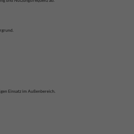
ung und Nutzungsfrequenz ab.
ergrund.
stigen Einsatz im Außenbereich.