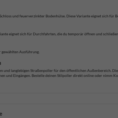
hloss und feuerverzinkter Bodenhülse. Diese Variante eignet sich für Ber
ariante eignet sich für Durchfahrten, die du temporär öffnen und schließe
er gewählten Ausführung.
n
en und langlebigen Straßenpoller für den öffentlichen Außenbereich. Die
n und Eingängen. Bestelle deinen Stilpoller direkt online oder nimm Ko
de