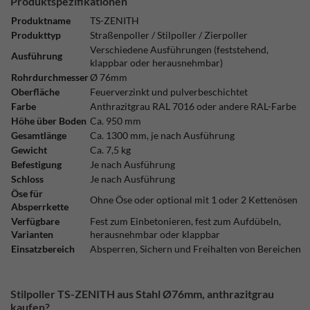
Produktspezifikationen
Produktname
TS-ZENITH
Produkttyp
Straßenpoller / Stilpoller / Zierpoller
Verschiedene Ausführungen (feststehend,
Ausführung
klappbar oder herausnehmbar)
Rohrdurchmesser
Ø 76mm
Oberfläche
Feuerverzinkt und pulverbeschichtet
Farbe
Anthrazitgrau RAL 7016 oder andere RAL-Farbe
Höhe über Boden
Ca. 950 mm
Gesamtlänge
Ca. 1300 mm, je nach Ausführung
Gewicht
Ca. 7,5 kg
Befestigung
Je nach Ausführung
Schloss
Je nach Ausführung
Öse für
Ohne Öse oder optional mit 1 oder 2 Kettenösen
Absperrkette
Verfügbare
Fest zum Einbetonieren, fest zum Aufdübeln,
Varianten
herausnehmbar oder klappbar
Einsatzbereich
Absperren, Sichern und Freihalten von Bereichen
Stilpoller TS-ZENITH aus Stahl Ø76mm, anthrazitgrau
kaufen?