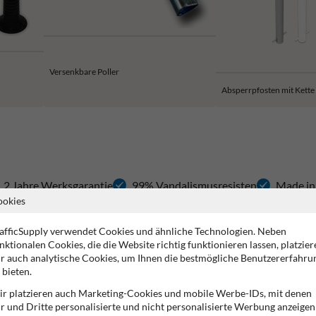
Versenkbare Poller
Absperrpfosten mit Kette
2 Jahre Werksgarantie
99% Vandalismusresisten
Made in
ookies
afficSupply verwendet Cookies und ähnliche Technologien. Neben
are Abgrenzung von Außenbereichen
nktionalen Cookies, die die Website richtig funktionieren lassen, platzier
r auch analytische Cookies, um Ihnen die bestmögliche Benutzererfahru
tze und Eingänge sicher und übersichtlich abzugrenzen. Der TS-ZENITH h
 bieten.
llen. Durch die feste Montage im Betonfundament steht der Poller stabil 
r platzieren auch Marketing-Cookies und mobile Werbe-IDs, mit denen
epflegten Zierkopf. Dadurch passt er sowohl in moderne als auch in klas
r und Dritte personalisierte und nicht personalisierte Werbung anzeigen