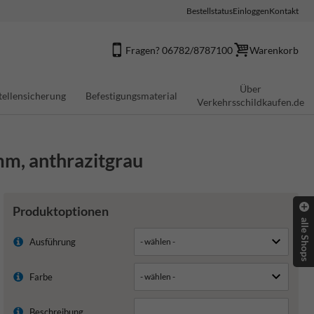
Bestellstatus
Einloggen
Kontakt
Fragen? 06782/8787100
Warenkorb
Über
tellensicherung
Befestigungsmaterial
Verkehrsschildkaufen.de
mm, anthrazitgrau
Produktoptionen
alle Shops
Ausführung
Farbe
Beschreibung