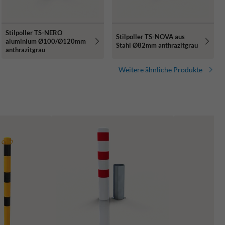
Stilpoller TS-NERO
Stilpoller TS-NOVA aus
aluminium Ø100/Ø120mm
Stahl Ø82mm anthrazitgrau
anthrazitgrau
Weitere ähnliche Produkte