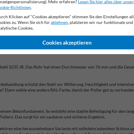
e öffentlicher Gebäude.
nzeigenpersonalisierung). Mehr erfahren?
Lesen Sie hier alles über unser
okie-Richtlinien
.
rch Klicken auf "Cookies akzeptieren" stimmen Sie den Einstellungen all
okies zu. Wenn Sie sich für
ablehnen
, platzieren wir nur funktionale und
este und saubere Begrenzung brauchst. Du verwendest ihn unter anderem 
alytische Cookies.
ft dabei, Laufwege freizuhalten und Schäden an Pflaster, Fassaden oder 
tionale Ausführung mit 1 oder 2 Kettenösen. Damit verbindest du mehrer
Cookies akzeptieren
en musst.
us Stahl S235 JR. Das Rohr hat einen Durchmesser von 76 mm und die Ge
henbehandlung schützt den Stahl vor Witterung, Feuchtigkeit und intensi
be? Dann wähle eine andere RAL-Farbe, damit der Poller gut zu vorhande
em Betonfundament. So entsteht eine stabile Befestigung für den langfri
lern. Das sorgt für ein sauberes und sicheres Ergebnis.
gehören eine herausnehmbare Variante mit selbsteinrastendem Schloss u