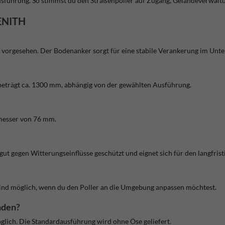
sführung. So stimmst du den Straßenpoller auf Zugang, Geländeverwalt
ZENITH
t vorgesehen. Der Bodenanker sorgt für eine stabile Verankerung im Unt
beträgt ca. 1300 mm, abhängig von der gewählten Ausführung.
hmesser von 76 mm.
r gut gegen Witterungseinflüsse geschützt und eignet sich für den langfri
ind möglich, wenn du den Poller an die Umgebung anpassen möchtest.
nden?
öglich. Die Standardausführung wird ohne Öse geliefert.