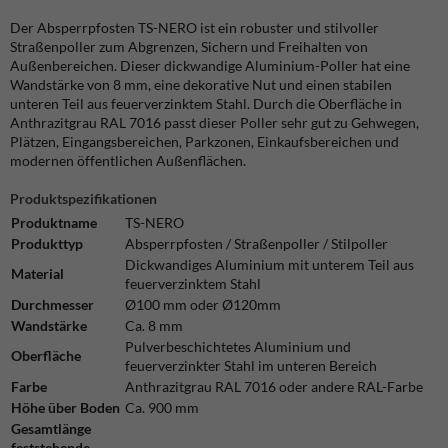
Der Absperrpfosten TS-NERO ist ein robuster und stilvoller
Straßenpoller zum Abgrenzen, Sichern und Freihalten von
Außenbereichen. Dieser dickwandige Aluminium-Poller hat eine
Wandstärke von 8 mm, eine dekorative Nut und einen stabilen
unteren Teil aus feuerverzinktem Stahl. Durch die Oberfläche in
Anthrazitgrau RAL 7016 passt dieser Poller sehr gut zu Gehwegen,
Plätzen, Eingangsbereichen, Parkzonen, Einkaufsbereichen und
modernen öffentlichen Außenflächen.
Produktspezifikationen
Produktname
TS-NERO
Produkttyp
Absperrpfosten / Straßenpoller / Stilpoller
Dickwandiges Aluminium mit unterem Teil aus
Material
feuerverzinktem Stahl
Durchmesser
Ø100 mm oder Ø120mm
Wandstärke
Ca. 8 mm
Pulverbeschichtetes Aluminium und
Oberfläche
feuerverzinkter Stahl im unteren Bereich
Farbe
Anthrazitgrau RAL 7016 oder andere RAL-Farbe
Höhe über Boden
Ca. 900 mm
Gesamtlänge
feststehende