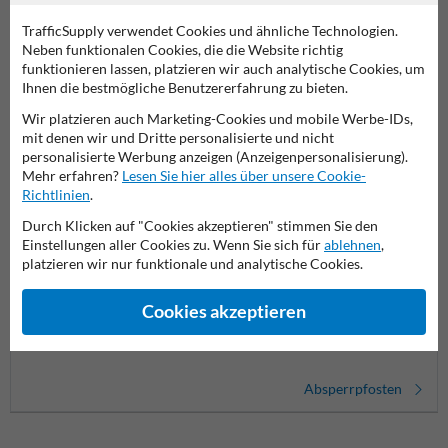
Produktkategorien in dieser Gruppe
TrafficSupply verwendet Cookies und ähnliche Technologien.
Neben funktionalen Cookies, die die Website richtig
funktionieren lassen, platzieren wir auch analytische Cookies, um
Ihnen die bestmögliche Benutzererfahrung zu bieten.
Wir platzieren auch Marketing-Cookies und mobile Werbe-IDs,
mit denen wir und Dritte personalisierte und nicht
personalisierte Werbung anzeigen (Anzeigenpersonalisierung).
Mehr erfahren?
Lesen Sie hier alles über unsere Cookie-
Richtlinien
.
Durch Klicken auf "Cookies akzeptieren" stimmen Sie den
Einstellungen aller Cookies zu. Wenn Sie sich für
ablehnen
,
platzieren wir nur funktionale und analytische Cookies.
Straßenpoller
Cookies akzeptieren
Flexible Poller
Versen
Absperrpfosten