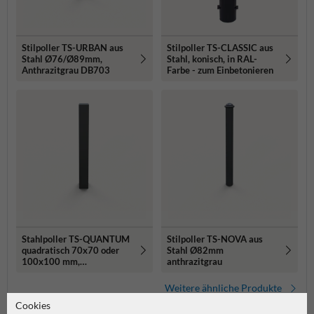
Stilpoller TS-URBAN aus
Stilpoller TS-CLASSIC aus
Stahl Ø76/Ø89mm,
Stahl, konisch, in RAL-
Anthrazitgrau DB703
Farbe - zum Einbetonieren
Stahlpoller TS-QUANTUM
Stilpoller TS-NOVA aus
quadratisch 70x70 oder
Stahl Ø82mm
100x100 mm,
anthrazitgrau
anthrazitgrau DB703
Weitere ähnliche Produkte
Cookies