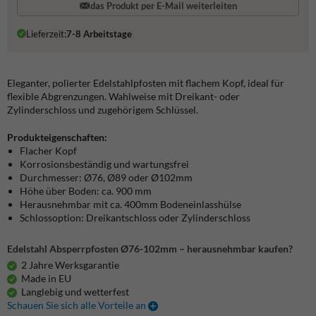
das Produkt per E-Mail weiterleiten
Lieferzeit:
7-8 Arbeitstage
Eleganter, polierter Edelstahlpfosten mit flachem Kopf, ideal für
flexible Abgrenzungen. Wahlweise mit Dreikant- oder
Zylinderschloss und zugehörigem Schlüssel.
Produkteigenschaften:
Flacher Kopf
Korrosionsbeständig und wartungsfrei
Durchmesser: Ø76, Ø89 oder Ø102mm
Höhe über Boden: ca. 900 mm
Herausnehmbar mit ca. 400mm Bodeneinlasshülse
Schlossoption: Dreikantschloss oder Zylinderschloss
Edelstahl Absperrpfosten Ø76-102mm – herausnehmbar kaufen?
2 Jahre Werksgarantie
Made in EU
Langlebig und wetterfest
Schauen Sie sich alle Vorteile an