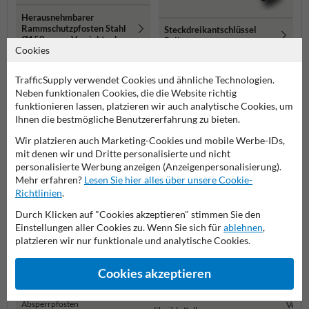
Herausnehmbarer
Rammschutzpfosten Stahl
Steckdreikantschlüssel
Ø152 mm – Verzinkt oder
Poller
Cookies
Rot/Weiß
Weitere ähnliche Produkte
TrafficSupply verwendet Cookies und ähnliche Technologien.
Neben funktionalen Cookies, die die Website richtig
funktionieren lassen, platzieren wir auch analytische Cookies, um
Produktkategorien in dieser Gruppe
Ihnen die bestmögliche Benutzererfahrung zu bieten.
Wir platzieren auch Marketing-Cookies und mobile Werbe-IDs,
mit denen wir und Dritte personalisierte und nicht
personalisierte Werbung anzeigen (Anzeigenpersonalisierung).
Mehr erfahren?
Lesen Sie hier alles über unsere Cookie-
Richtlinien
.
Durch Klicken auf "Cookies akzeptieren" stimmen Sie den
Einstellungen aller Cookies zu. Wenn Sie sich für
ablehnen
,
platzieren wir nur funktionale und analytische Cookies.
Cookies akzeptieren
Herausnehmbare
Absperrpfosten
Versen