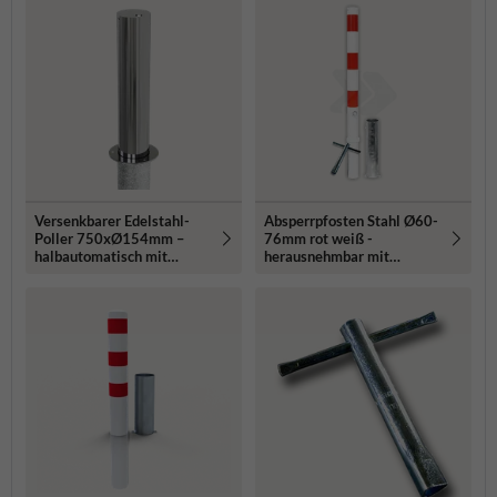
Versenkbarer Edelstahl-
Absperrpfosten Stahl Ø60-
Poller 750xØ154mm –
76mm rot weiß -
halbautomatisch mit
herausnehmbar mit
Dreikantschloss
Bodenhülse