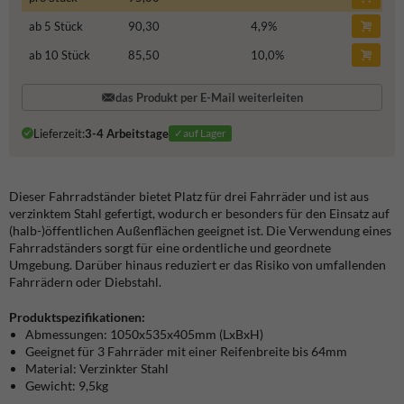
ab 5 Stück
90,30
4,9
%
ab 10 Stück
85,50
10,0
%
das Produkt per E-Mail weiterleiten
Lieferzeit:
3-4 Arbeitstage
✓auf Lager
Dieser Fahrradständer bietet Platz für drei Fahrräder und ist aus
verzinktem Stahl gefertigt, wodurch er besonders für den Einsatz auf
(halb-)öffentlichen Außenflächen geeignet ist. Die Verwendung eines
Fahrradständers sorgt für eine ordentliche und geordnete
Umgebung. Darüber hinaus reduziert er das Risiko von umfallenden
Fahrrädern oder Diebstahl.
Produktspezifikationen:
Abmessungen: 1050x535x405mm (LxBxH)
Geeignet für 3 Fahrräder mit einer Reifenbreite bis 64mm
Material: Verzinkter Stahl
Gewicht: 9,5kg