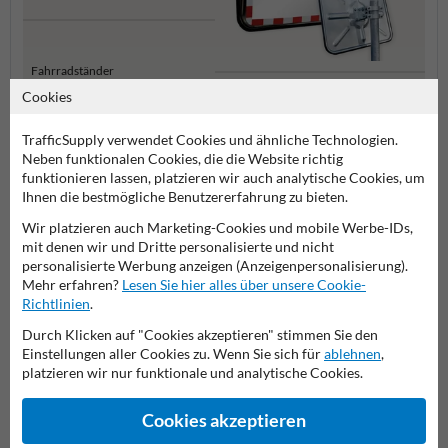
Fahrradständer
Cookies
Verkehrsspiegel
Boden
TrafficSupply verwendet Cookies und ähnliche Technologien.
Neben funktionalen Cookies, die die Website richtig
Stadtmobiliar
funktionieren lassen, platzieren wir auch analytische Cookies, um
Ihnen die bestmögliche Benutzererfahrung zu bieten.
Wir platzieren auch Marketing-Cookies und mobile Werbe-IDs,
mit denen wir und Dritte personalisierte und nicht
Stellen Sie Ihre Frage an Verkehrsschildkaufen.de
personalisierte Werbung anzeigen (Anzeigenpersonalisierung).
Name*
Mehr erfahren?
Lesen Sie hier alles über unsere Cookie-
Richtlinien
.
Durch Klicken auf "Cookies akzeptieren" stimmen Sie den
Einstellungen aller Cookies zu. Wenn Sie sich für
ablehnen
,
Firmenname
platzieren wir nur funktionale und analytische Cookies.
Cookies akzeptieren
E-Mail-Adresse*