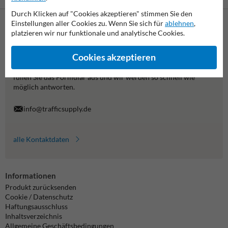
Durch Klicken auf "Cookies akzeptieren" stimmen Sie den
Einstellungen aller Cookies zu. Wenn Sie sich für
ablehnen
,
platzieren wir nur funktionale und analytische Cookies.
Kontaktieren Sie uns
Wir sind an Werktagen (von 7.00 bis 16.00 Uhr) unter
Cookies akzeptieren
06782/8787100 erreichbar.
Fragen? Senden Sie eine E-Mail an
info@trafficsupply.de
oder
füllen Sie das Formular aus und wir werden so schnell wie
möglich antworten.
info@trafficsupply.de
alle Kontaktdaten
Informationen
Produkt zurücksenden
Cookie / Datenschutz
Haftungsausschluss
Inhaltsverzeichnis
Allgemeine Geschäftsbedingungen