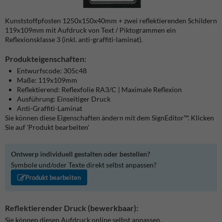
Kunststoffpfosten 1250x150x40mm + zwei reflektierenden Schildern
119x109mm mit Aufdruck von Text / Piktogrammen ein
Reflexionsklasse 3 (inkl. anti-graffiti-laminat).
Produkteigenschaften:
Entwurfscode: 305c48
Maße: 119x109mm
Reflektierend: Reflexfolie RA3/C | Maximale Reflexion
Ausführung: Einseitiger Druck
Anti-Graffiti-Laminat
Sie können diese Eigenschaften ändern mit dem SignEditor™. Klicken
Sie auf 'Produkt bearbeiten'
Ontwerp individuell gestalten oder bestellen?
Symbole und/oder Texte direkt selbst anpassen?
Produkt bearbeiten
Reflektierender Druck (bewerkbaar):
Sie können diesen Aufdruck online selbst anpassen.