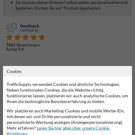
Sie können diesen Entwurf selbst weiter personalisieren und
bestellen. Klicken Sie auf 'Produkt bearbeiten'.
7061
Bewertungen
Rating
9.4
Cookies
TrafficSupply verwendet Cookies und ähnliche Technologien.
Neben funktionalen Cookies, die die Website richtig
funktionieren lassen, platzieren wir auch analytische Cookies, um
Ihnen die bestmögliche Benutzererfahrung zu bieten.
Wir platzieren auch Marketing-Cookies und mobile Werbe-IDs,
mit denen wir und Dritte personalisierte und nicht
personalisierte Werbung anzeigen (Anzeigenpersonalisierung).
Eine spätere
Mehr erfahren?
Lesen Sie hier alles über unsere Cookie-
Zahlung ist
Richtlinien
.
Vorkasse
möglich