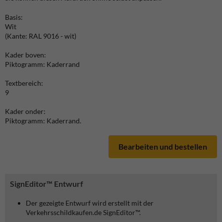
Basis:
Wit
(Kante: RAL 9016 - wit)
Kader boven:
Piktogramm: Kaderrand
Textbereich:
9
Kader onder:
Piktogramm: Kaderrand.
Bearbeiten und bestellen
SignEditor™ Entwurf
Der gezeigte Entwurf wird erstellt mit der
Verkehrsschildkaufen.de SignEditor™.