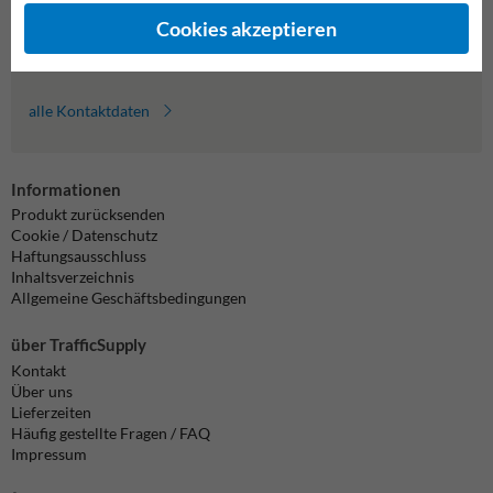
Cookies akzeptieren
info@trafficsupply.de
alle Kontaktdaten
Informationen
Produkt zurücksenden
Cookie / Datenschutz
Haftungsausschluss
Inhaltsverzeichnis
Allgemeine Geschäftsbedingungen
über TrafficSupply
Kontakt
Über uns
Lieferzeiten
Häufig gestellte Fragen / FAQ
Impressum