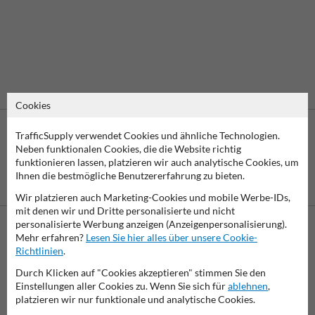
Cookies
TrafficSupply verwendet Cookies und ähnliche Technologien.
Neben funktionalen Cookies, die die Website richtig
funktionieren lassen, platzieren wir auch analytische Cookies, um
Eine spätere
Ihnen die bestmögliche Benutzererfahrung zu bieten.
Zahlung ist
Vorkasse
möglich
Wir platzieren auch Marketing-Cookies und mobile Werbe-IDs,
mit denen wir und Dritte personalisierte und nicht
personalisierte Werbung anzeigen (Anzeigenpersonalisierung).
Mehr erfahren?
Lesen Sie hier alles über unsere Cookie-
Kontaktieren Sie uns
Richtlinien
.
Wir sind an Werktagen (von 7.00 bis 16.00 Uhr) unter
Durch Klicken auf "Cookies akzeptieren" stimmen Sie den
06782/8787100 erreichbar.
Einstellungen aller Cookies zu. Wenn Sie sich für
ablehnen
,
Fragen? Senden Sie eine E-Mail an
info@trafficsupply.de
oder
platzieren wir nur funktionale und analytische Cookies.
füllen Sie das Formular aus und wir werden so schnell wie
möglich antworten.