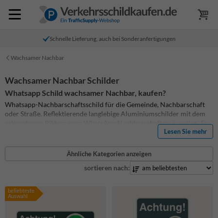
Schnelle Lieferung, auch bei Sonderanfertigungen
Wachsamer Nachbar
Wachsamer Nachbar Schilder
Whatsapp Schild wachsamer Nachbar, kaufen?
Whatsapp-Nachbarschaftsschild für die Gemeinde, Nachbarschaft
oder Straße. Reflektierende langlebige Aluminiumschilder mit dem
erkennbaren Piktogramm WhatsApp Nachbarschaftsprävention. Es
Lesen Sie mehr
besteht die Möglichkeit, den Namen einer Gemeinde, eines Ortsteils
oder einer Straße auf dem WhatsApp-Nachbarschaftsschild
anzugeben. Diese Schilder dienen als Prävention gegen Einbrecher.
Ähnliche Kategorien anzeigen
Das Schild schützt eine Nachbarschaft, indem es Mitgliedern
sortieren nach:
ermöglicht, sich gegenseitig über verdächtige Aktivitäten über
WhatsApp zu benachrichtigen. Schild für ein besseres Gefühl der
Sicherheit durch den Schutz der Nachbarschaft durch WhatsApp-
beliebteste
Gruppen.
Auswahl
Aluminium reflektierende Wachsamer Nachbar Schild mit einem