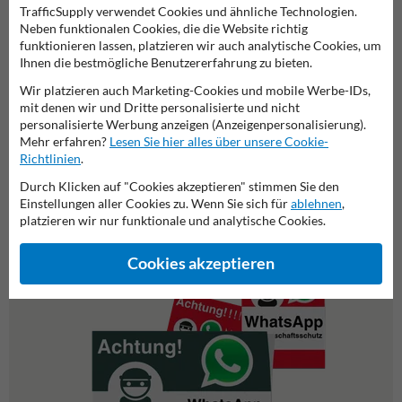
TrafficSupply verwendet Cookies und ähnliche Technologien.
Neben funktionalen Cookies, die die Website richtig
funktionieren lassen, platzieren wir auch analytische Cookies, um
Ihnen die bestmögliche Benutzererfahrung zu bieten.
Wir platzieren auch Marketing-Cookies und mobile Werbe-IDs,
WhatsApp - Achtung
mit denen wir und Dritte personalisierte und nicht
Nachbarschaftsschutz
personalisierte Werbung anzeigen (Anzeigenpersonalisierung).
Aufkleber (10 Stück) - Rot
Mehr erfahren?
Lesen Sie hier alles über unsere Cookie-
Richtlinien
.
Durch Klicken auf "Cookies akzeptieren" stimmen Sie den
Oder haben Sie das gesucht?
Einstellungen aller Cookies zu. Wenn Sie sich für
ablehnen
,
platzieren wir nur funktionale und analytische Cookies.
Cookies akzeptieren