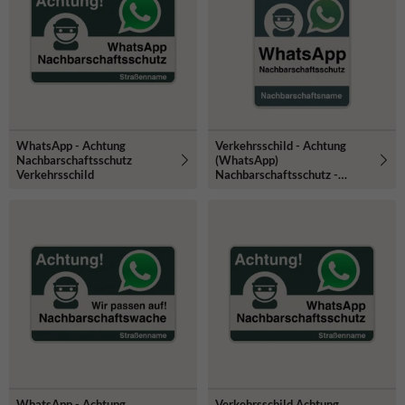
Doppel Bördelrand.
Der
Schilderrand ist in mehreren
Verkehrsfarben verfügbar und die Rückseite ist in RAL7042
(Verkehrsgrau). Produktionsprozess gemäß CE-Norm und NEN-EN
12899-1:2007 mit der Wahl zwischen den (Höchst)-Reflexfolien RA3,
RA2 und RA1. Alle Verkehrszeichen sind Ausgestattet mit UV-
beständigem Anti-Graffiti-Laminat.
WhatsApp - Achtung
Verkehrsschild - Achtung
Nachbarschaftsschutz
(WhatsApp)
Verkehrsschild
Nachbarschaftsschutz -
reflektierend
WhatsApp - Achtung
Verkehrsschild Achtung