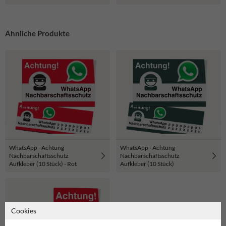
reflektierend)
Ähnliche Produkte
WhatsApp - Achtung
WhatsApp - Achtung
Nachbarschaftsschutz
Nachbarschaftsschutz
Aufkleber (10 Stück) - Rot
Aufkleber (10 Stück)
Cookies