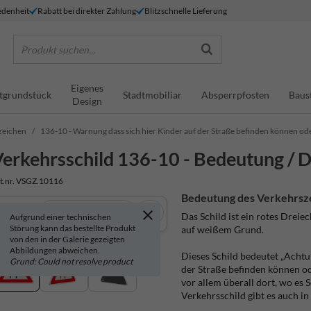
denheit
Rabatt bei direkter Zahlung
Blitzschnelle Lieferung
Produkt suchen...
Eigenes
tgrundstück
Stadtmobiliar
Absperrpfosten
Baus
Design
zeichen
136-10 - Warnung dass sich hier Kinder auf der Straße befinden können od
erkehrsschild 136-10 - Bedeutung / D
t.nr. VSGZ.10116
Bedeutung des Verkehrsz
In 3D anzeigen
Das Schild ist ein rotes Drei
Aufgrund einer technischen
Störung kann das bestellte Produkt
auf weißem Grund.
von den in der Galerie gezeigten
Abbildungen abweichen.
Dieses Schild bedeutet „Achtu
Grund: Could not resolve product
der Straße befinden können o
vor allem überall dort, wo es 
Verkehrsschild gibt es auch in