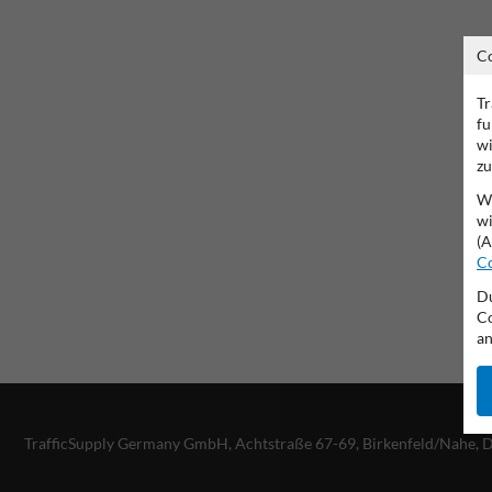
C
Tr
fu
wi
zu
Wi
wi
(A
Co
Du
Co
an
TrafficSupply Germany GmbH,
Achtstraße 67-69
,
Birkenfeld/Nahe, 