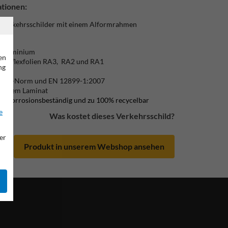
tionen:
e Verkehrsschilder mit einem Alformrahmen
/ Aluminium
en
) Reflexfolien RA3, RA2 und RA1
ng
lich
ß CE-Norm und EN 12899-1:2007
ändigem Laminat
ic, korrosionsbeständig und zu 100% recycelbar
e
Was kostet dieses Verkehrsschild?
er
Produkt in unserem Webshop ansehen