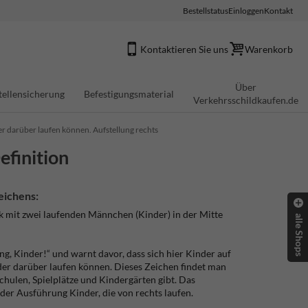
Bestellstatus
Einloggen
Kontakt
Kontaktieren Sie uns
Warenkorb
Über
tellensicherung
Befestigungsmaterial
Verkehrsschildkaufen.de
er darüber laufen können. Aufstellung rechts
efinition
eichens:
eck mit zwei laufenden Männchen (Kinder) in der Mitte
alle Shops
ng, Kinder!“ und warnt davor, dass sich hier Kinder auf
der darüber laufen können. Dieses Zeichen findet man
Schulen, Spielplätze und Kindergärten gibt. Das
 der Ausführung Kinder, die von rechts laufen.