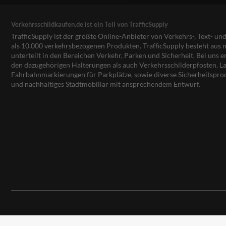
Verkehrsschildkaufen.de ist ein Teil von TrafficSupply
TrafficSupply ist der größte Online-Anbieter von Verkehrs-, Text- u
als 10.000 verkehrsbezogenen Produkten. TrafficSupply besteht au
unterteilt in den Bereichen Verkehr, Parken und Sicherheit. Bei uns e
den dazugehörigen Halterungen als auch Verkehrsschilderpfosten, La
Fahrbahnmarkierungen für Parkplätze, sowie diverse Sicherheitspro
und nachhaltiges Stadtmobiliar mit ansprechendem Entwurf.