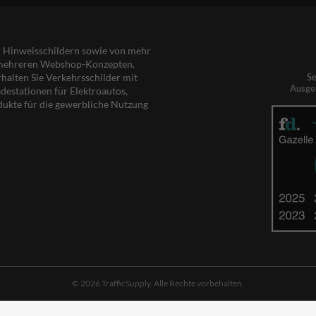
nd Hinweisschildern sowie von mehr
s mehreren Webshop-Konzepten,
rhalten Sie Verkehrsschilder mit
Se
Ausge
destationen für Elektroautos,
dukte für die gewerbliche Nutzung
© 2026 TrafficSupply. Alle Rechte vorbehalten.