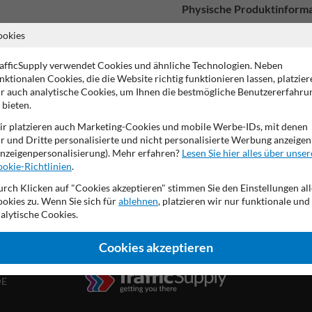
Physische Produktinforma
Dibond®traffic
reflektierend
ookies
afficSupply verwendet Cookies und ähnliche Technologien. Neben
Rückseite (Verkehrs)grau 
nktionalen Cookies, die die Website richtig funktionieren lassen, platzier
Wahl zwischen den (höchst
r auch analytische Cookies, um Ihnen die bestmögliche Benutzererfahru
In mehreren Größen erhält
 bieten.
Produktionsprozess gemä
Ausgestattet mit UV-best
r platzieren auch Marketing-Cookies und mobile Werbe-IDs, mit denen
Material aus Dibond®traff
r und Dritte personalisierte und nicht personalisierte Werbung anzeigen
nzeigenpersonalisierung). Mehr erfahren?
Lesen Sie hier alles über unser
okie-Richtlinien
.
rch Klicken auf "Cookies akzeptieren" stimmen Sie den Einstellungen all
okies zu. Wenn Sie sich für
ablehnen
, platzieren wir nur funktionale und
alytische Cookies.
Cookies akzeptieren
DE