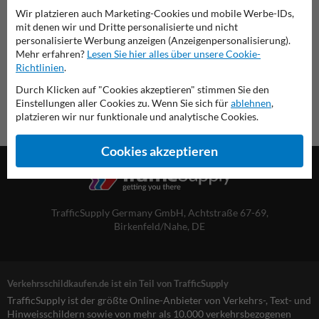
Wir platzieren auch Marketing-Cookies und mobile Werbe-IDs,
Übersicht der offiziellen Verkehrsschilder
mit denen wir und Dritte personalisierte und nicht
Verkehrsschildkaufen.de
personalisierte Werbung anzeigen (Anzeigenpersonalisierung).
Mehr erfahren?
Lesen Sie hier alles über unsere Cookie-
Richtlinien
.
Durch Klicken auf "Cookies akzeptieren" stimmen Sie den
Einstellungen aller Cookies zu. Wenn Sie sich für
ablehnen
,
platzieren wir nur funktionale und analytische Cookies.
Cookies akzeptieren
TrafficSupply Germany GmbH,
Achtstraße 67-69
,
Birkenfeld/Nahe, DE
Verkehrsschildkaufen.de ist ein Teil von TrafficSupply
TrafficSupply ist der größte Online-Anbieter von Verkehrs-, Text- und
Hinweisschildern sowie von mehr als 10.000 verkehrsbezogenen