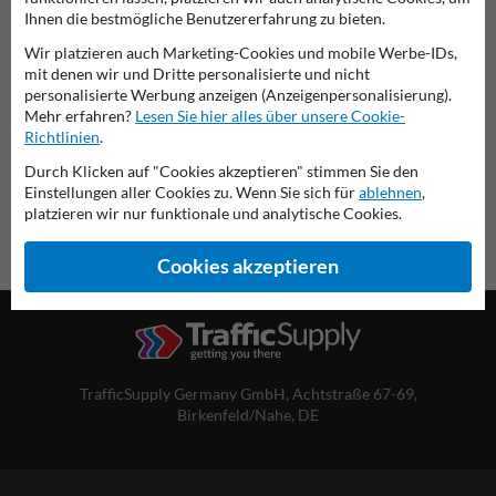
Verkehrsschild 315-65
Ihnen die bestmögliche Benutzererfahrung zu bieten.
Wir platzieren auch Marketing-Cookies und mobile Werbe-IDs,
diese Informationen ausdrucken
mit denen wir und Dritte personalisierte und nicht
personalisierte Werbung anzeigen (Anzeigenpersonalisierung).
Übersicht der offiziellen Verkehrsschilder
Mehr erfahren?
Lesen Sie hier alles über unsere Cookie-
Verkehrsschildkaufen.de
Richtlinien
.
Durch Klicken auf "Cookies akzeptieren" stimmen Sie den
Einstellungen aller Cookies zu. Wenn Sie sich für
ablehnen
,
platzieren wir nur funktionale und analytische Cookies.
Cookies akzeptieren
TrafficSupply Germany GmbH,
Achtstraße 67-69
,
Birkenfeld/Nahe, DE