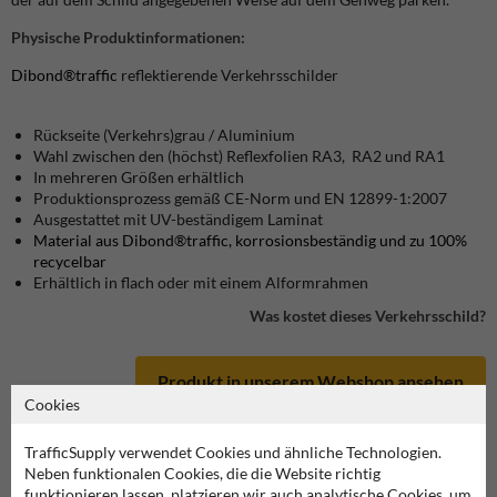
Physische Produktinformationen:
Dibond®traffic
reflektierende Verkehrsschilder
Rückseite (Verkehrs)grau / Aluminium
Wahl zwischen den (höchst) Reflexfolien RA3, RA2 und RA1
In mehreren Größen erhältlich
Produktionsprozess gemäß CE-Norm und EN 12899-1:2007
Ausgestattet mit UV-beständigem Laminat
Material aus Dibond®traffic, korrosionsbeständig und zu 100%
recycelbar
Erhältlich in flach oder mit einem Alformrahmen
Was kostet dieses Verkehrsschild?
Produkt in unserem Webshop ansehen
Cookies
TrafficSupply verwendet Cookies und ähnliche Technologien.
Neben funktionalen Cookies, die die Website richtig
funktionieren lassen, platzieren wir auch analytische Cookies, um