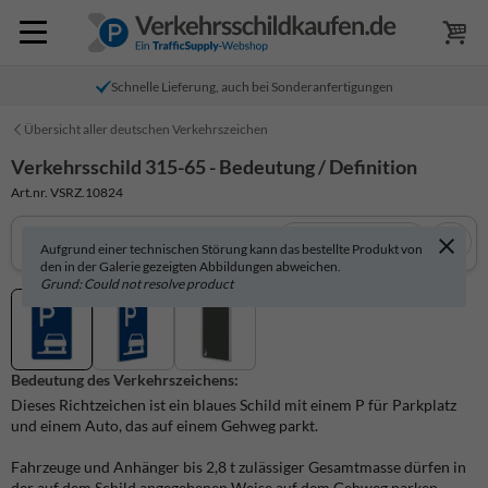
Schnelle Lieferung, auch bei Sonderanfertigungen
Übersicht aller deutschen Verkehrszeichen
Verkehrsschild 315-65 - Bedeutung / Definition
Art.nr. VSRZ.10824
In 3D anzeigen
Aufgrund einer technischen Störung kann das bestellte Produkt von
den in der Galerie gezeigten Abbildungen abweichen.
Grund: Could not resolve product
Bedeutung des Verkehrszeichens:
Dieses Richtzeichen ist ein blaues Schild mit einem P für Parkplatz
und einem Auto, das auf einem Gehweg parkt.
Fahrzeuge und Anhänger bis 2,8 t zulässiger Gesamtmasse dürfen in
der auf dem Schild angegebenen Weise auf dem Gehweg parken.