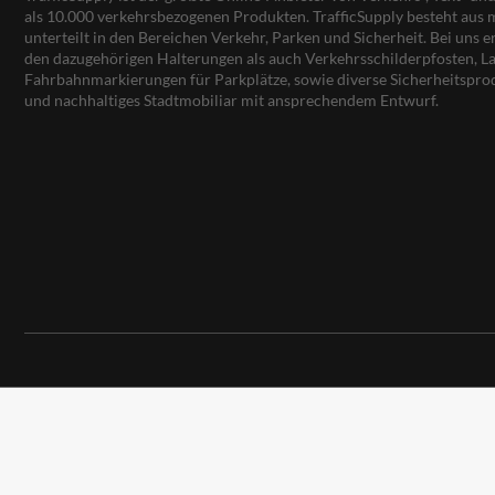
als 10.000 verkehrsbezogenen Produkten. TrafficSupply besteht au
unterteilt in den Bereichen Verkehr, Parken und Sicherheit. Bei uns e
den dazugehörigen Halterungen als auch Verkehrsschilderpfosten, La
Fahrbahnmarkierungen für Parkplätze, sowie diverse Sicherheitspro
und nachhaltiges Stadtmobiliar mit ansprechendem Entwurf.