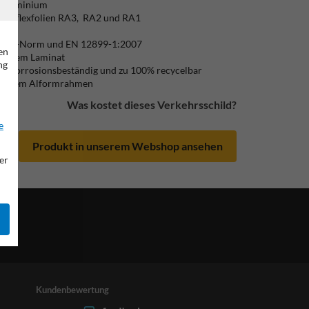
/ Aluminium
) Reflexfolien RA3, RA2 und RA1
lich
ß CE-Norm und EN 12899-1:2007
en
ändigem Laminat
ng
ic, korrosionsbeständig und zu 100% recycelbar
mit einem Alformrahmen
Was kostet dieses Verkehrsschild?
e
Produkt in unserem Webshop ansehen
er
Kundenbewertung