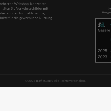
s mehreren Webshop-Konzepten,
rhalten Sie Verkehrsschilder mit
Se
Ausge
destationen für Elektroautos,
dukte für die gewerbliche Nutzung
© 2026 TrafficSupply. Alle Rechte vorbehalten.