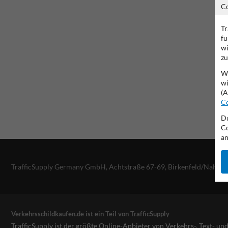
C
Tr
fu
wi
zu
Wi
wi
(A
Co
Du
Co
an
TrafficSupply Germany GmbH,
Achtstraße 67-69
,
Birkenfeld/Nahe, 
Verkehrsschildkaufen.de ist ein Teil von TrafficSupply
TrafficSupply ist der größte Online-Anbieter von Verkehrs-, Text- u