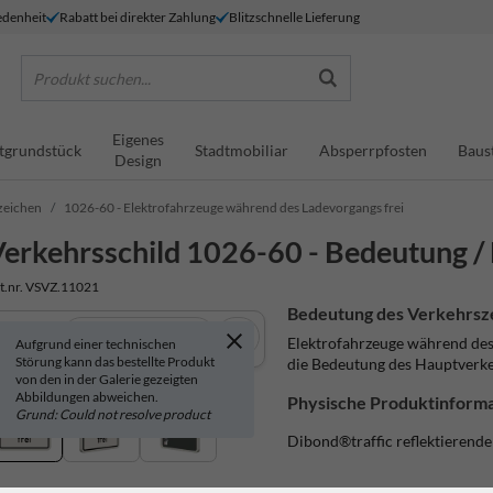
denheit
Rabatt bei direkter Zahlung
Blitzschnelle Lieferung
Produkt suchen...
Eigenes
tgrundstück
Stadtmobiliar
Absperrpfosten
Baus
Design
zeichen
1026-60 - Elektrofahrzeuge während des Ladevorgangs frei
erkehrsschild 1026-60 - Bedeutung / 
t.nr. VSVZ.11021
Bedeutung des Verkehrsz
In 3D anzeigen
Elektrofahrzeuge während des
Aufgrund einer technischen
Störung kann das bestellte Produkt
die Bedeutung des Hauptverke
von den in der Galerie gezeigten
Abbildungen abweichen.
Physische Produktinforma
Grund: Could not resolve product
Dibond®traffic
reflektierend