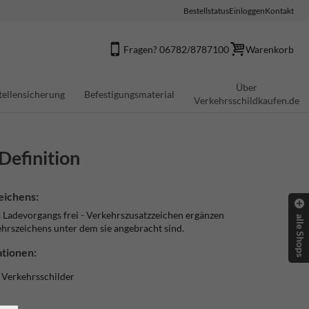
Bestellstatus
Einloggen
Kontakt
Fragen? 06782/8787100
Warenkorb
Über
tellensicherung
Befestigungsmaterial
Verkehrsschildkaufen.de
Definition
eichens:
 Ladevorgangs frei - Verkehrszusatzzeichen ergänzen
alle Shops
hrszeichens unter dem sie angebracht sind.
tionen:
e Verkehrsschilder