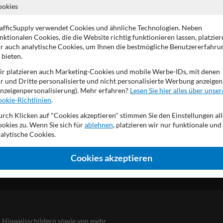
Rückseite (Verkehrs)grau 
ookies
Wahl zwischen den (höchst
In mehreren Größen erhält
afficSupply verwendet Cookies und ähnliche Technologien. Neben
Produktionsprozess gemä
nktionalen Cookies, die die Website richtig funktionieren lassen, platzier
Ausgestattet mit UV-best
r auch analytische Cookies, um Ihnen die bestmögliche Benutzererfahru
Material aus Dibond®traff
 bieten.
Erhältlich in flach oder 
r platzieren auch Marketing-Cookies und mobile Werbe-IDs, mit denen
r und Dritte personalisierte und nicht personalisierte Werbung anzeigen
nzeigenpersonalisierung). Mehr erfahren?
Lesen Sie hier alles über unser
okie-Richtlinien
.
rch Klicken auf "Cookies akzeptieren" stimmen Sie den Einstellungen all
okies zu. Wenn Sie sich für
ablehnen
, platzieren wir nur funktionale und
alytische Cookies.
Cookies akzeptieren
DE
nd Hinweisschildern sowie von mehr