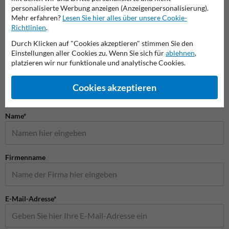
personalisierte Werbung anzeigen (Anzeigenpersonalisierung).
Mehr erfahren?
Lesen Sie hier alles über unsere Cookie-
Zusatzzeichen
Vorfahrtsschilder
Gefah
Richtlinien
.
Durch Klicken auf "Cookies akzeptieren" stimmen Sie den
Einstellungen aller Cookies zu. Wenn Sie sich für
ablehnen
,
Verkehrsschilder
platzieren wir nur funktionale und analytische Cookies.
Cookies akzeptieren
Stellen Sie Ihre Frage an Verkehrsschildkaufen.de
Name*
Firmenname
E-Mail-Adresse*