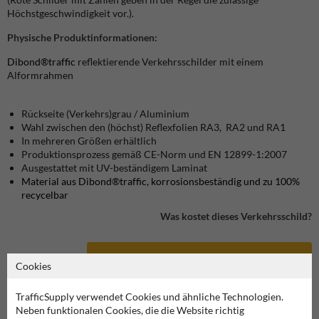
Höchstgeschwindigkeit vor.).
Physische Produktinformationen:
Dibond®traffic
reflektierende Verkehrsschilder mit einem
Alformrahmen
Rückseite (Verkehrs)grau / Aluminium
Wahl zwischen den (höchst) Reflexfolien RA3, RA2 und RA1
In mehreren Größen erhältlich
Produktionsprozess gemäß CE-Norm und EN 12899-1:2007
Ausgestattet mit UV-beständigem Laminat
Material aus Dibond®traffic, korrosionsbeständig und zu 100%
recycelbar
Was kostet dieses Verkehrsschild?
Produkt in unserem Webshop ansehen
Cookies
TrafficSupply verwendet Cookies und ähnliche Technologien.
Neben funktionalen Cookies, die die Website richtig