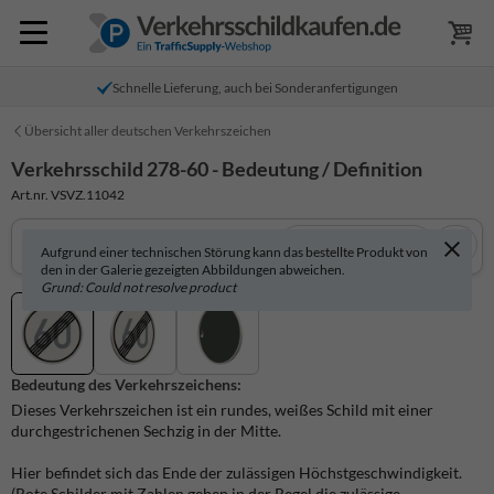
Schnelle Lieferung, auch bei Sonderanfertigungen
Übersicht aller deutschen Verkehrszeichen
Verkehrsschild 278-60 - Bedeutung / Definition
Art.nr. VSVZ.11042
In 3D anzeigen
Aufgrund einer technischen Störung kann das bestellte Produkt von
den in der Galerie gezeigten Abbildungen abweichen.
Grund: Could not resolve product
Bedeutung des Verkehrszeichens:
Dieses Verkehrszeichen ist ein rundes, weißes Schild mit einer
durchgestrichenen Sechzig in der Mitte.
Hier befindet sich das Ende der zulässigen Höchstgeschwindigkeit.
(Rote Schilder mit Zahlen geben in der Regel die zulässige