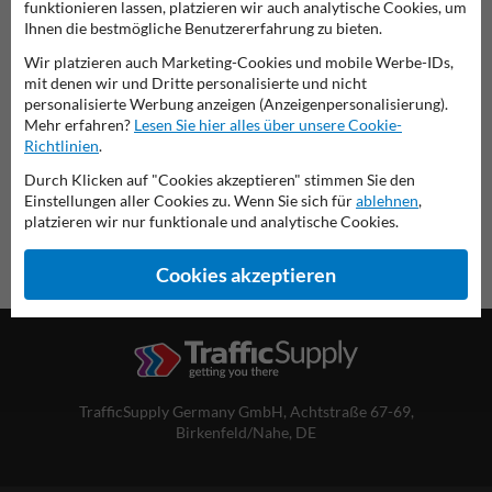
funktionieren lassen, platzieren wir auch analytische Cookies, um
Verkehrsschild 278-60
Ihnen die bestmögliche Benutzererfahrung zu bieten.
Wir platzieren auch Marketing-Cookies und mobile Werbe-IDs,
diese Informationen ausdrucken
mit denen wir und Dritte personalisierte und nicht
personalisierte Werbung anzeigen (Anzeigenpersonalisierung).
Übersicht der offiziellen Verkehrsschilder
Mehr erfahren?
Lesen Sie hier alles über unsere Cookie-
Verkehrsschildkaufen.de
Richtlinien
.
Durch Klicken auf "Cookies akzeptieren" stimmen Sie den
Einstellungen aller Cookies zu. Wenn Sie sich für
ablehnen
,
platzieren wir nur funktionale und analytische Cookies.
Cookies akzeptieren
TrafficSupply Germany GmbH,
Achtstraße 67-69
,
Birkenfeld/Nahe, DE