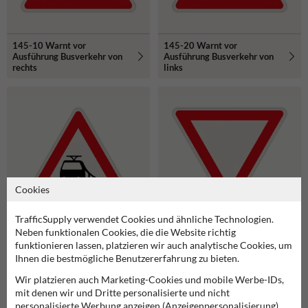
145-10 Warnt vor
145-20 Warnt vor
Ausführung Busverkehr von
Ausführung Busverkehr von
rechts
links
Cookies
TrafficSupply verwendet Cookies und ähnliche Technologien.
Neben funktionalen Cookies, die die Website richtig
151 Achtung, Züge und
205 Hier muss man immer
funktionieren lassen, platzieren wir auch analytische Cookies, um
Schienenbahnen haben
dem Querverkehr Vorfahrt
Ihnen die bestmögliche Benutzererfahrung zu bieten.
Vorrang
lassen.
Wir platzieren auch Marketing-Cookies und mobile Werbe-IDs,
mit denen wir und Dritte personalisierte und nicht
personalisierte Werbung anzeigen (Anzeigenpersonalisierung).