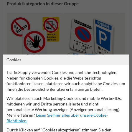
Produktkategorien in dieser Gruppe
Cookies
TrafficSupply verwendet Cookies und ähnliche Technologien.
Verbotsschilder
Privatgrundstück Schilder
Spielp
Neben funktionalen Cookies, die die Website richtig
funktionieren lassen, platzieren wir auch analytische Cookies, um
Ihnen die bestmögliche Benutzererfahrung zu bieten.
Schilder
Wir platzieren auch Marketing-Cookies und mobile Werbe-IDs,
mit denen wir und Dritte personalisierte und nicht
personalisierte Werbung anzeigen (Anzeigenpersonalisierung).
Mehr erfahren?
Lesen Sie hier alles über unsere Cookie-
Richtlinien
.
Stellen Sie Ihre Frage an Verkehrsschildkaufen.de
Durch Klicken auf "Cookies akzeptieren" stimmen Sie den
Name*