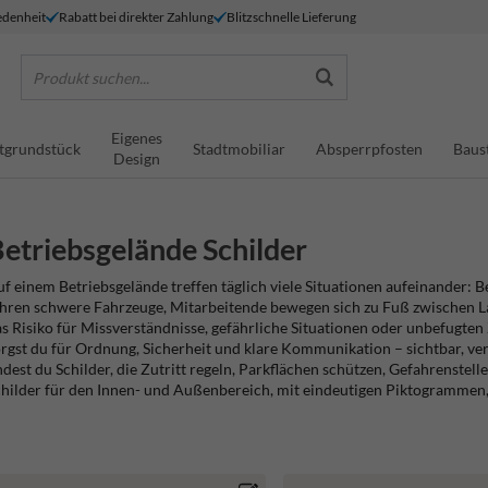
denheit
Rabatt bei direkter Zahlung
Blitzschnelle Lieferung
Produkt suchen...
Eigenes
tgrundstück
Stadtmobiliar
Absperrpfosten
Baus
Design
etriebsgelände Schilder
f einem Betriebsgelände treffen täglich viele Situationen aufeinander: 
hren schwere Fahrzeuge, Mitarbeitende bewegen sich zu Fuß zwischen La
s Risiko für Missverständnisse, gefährliche Situationen oder unbefugten
rgst du für Ordnung, Sicherheit und klare Kommunikation – sichtbar, ve
ndest du Schilder, die Zutritt regeln, Parkflächen schützen, Gefahrenste
hilder für den Innen- und Außenbereich, mit eindeutigen Piktogrammen, 