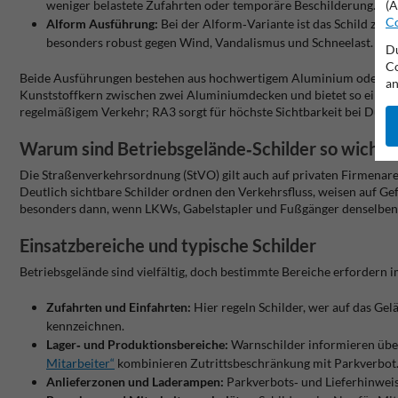
weniger belastete Zufahrten oder temporäre Beschilderung. Sie
(A
Co
Alform Ausführung:
Bei der Alform‑Variante ist das Schild zus
besonders robust gegen Wind, Vandalismus und Schneelast. Alfo
Du
Co
Beide Ausführungen bestehen aus hochwertigem Aluminium oder Alum
an
Kunststoffkern zwischen zwei Aluminiumdecken und bietet so eine lei
regelmäßigem Verkehr; RA3 sorgt für höchste Sichtbarkeit bei Dunke
Warum sind Betriebsgelände‑Schilder so wichtig
Die Straßenverkehrsordnung (StVO) gilt auch auf privaten Firmenarea
Deutlich sichtbare Schilder ordnen den Verkehrsfluss, weisen auf Gef
besonders dann, wenn LKWs, Gabelstapler und Fußgänger denselben 
Einsatzbereiche und typische Schilder
Betriebsgelände sind vielfältig, doch bestimmte Bereiche erfordern 
Zufahrten und Einfahrten:
Hier regeln Schilder, wer auf das Gel
kennzeichnen.
Lager‑ und Produktionsbereiche:
Warnschilder informieren übe
Mitarbeiter“
kombinieren Zutrittsbeschränkung mit Parkverbot
Anlieferzonen und Laderampen:
Parkverbots‑ und Lieferhinweis