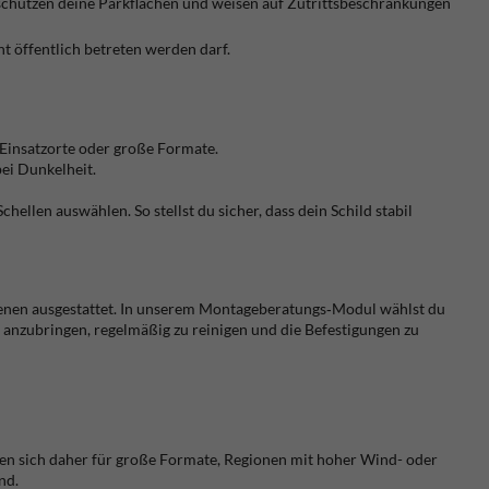
schützen deine Parkflächen und weisen auf Zutrittsbeschränkungen
ht öffentlich betreten werden darf.
 Einsatzorte oder große Formate.
bei Dunkelheit.
llen auswählen. So stellst du sicher, dass dein Schild stabil
hienen ausgestattet. In unserem Montageberatungs‑Modul wählst du
he anzubringen, regelmäßig zu reinigen und die Befestigungen zu
gnen sich daher für große Formate, Regionen mit hoher Wind- oder
nd.