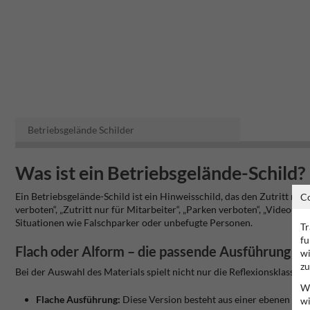
Betriebsgelände Schilder
Was ist ein Betriebsgelände-Schild?
Ein Betriebsgelände-Schild ist ein Hinweisschild, das den Zutritt r
C
verboten“, „Zutritt nur für Mitarbeiter“, „Parken verboten“, „Video
Situationen wie Falschparker oder unbefugte Personen.
Tr
fu
Flach oder Alform – die passende Ausführung
wi
zu
Bei der Auswahl des Materials spielt nicht nur die Reflexionsklasse e
Wi
Flache Ausführung:
Diese Version besteht aus einer ebenen Alum
wi