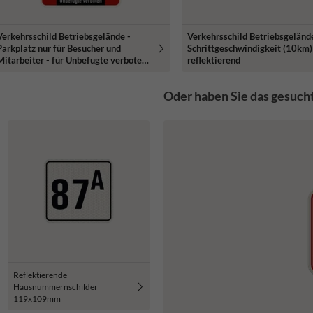
Verkehrsschild Betriebsgelände -
Verkehrsschild Betriebsgeländ
Parkplatz nur für Besucher und
Schrittgeschwindigkeit (10km)
Mitarbeiter - für Unbefugte verboten
reflektierend
- Bußgeld
Oder haben Sie das gesuch
Reflektierende
Hausnummernschilder
119x109mm