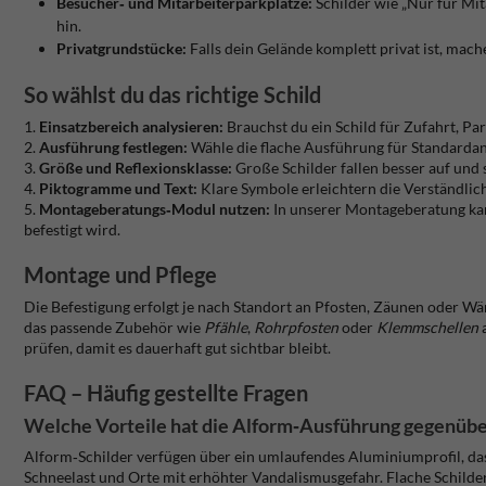
Besucher‑ und Mitarbeiterparkplätze:
Schilder wie „Nur für Mit
hin.
Privatgrundstücke:
Falls dein Gelände komplett privat ist, mach
So wählst du das richtige Schild
1.
Einsatzbereich analysieren:
Brauchst du ein Schild für Zufahrt, Par
2.
Ausführung festlegen:
Wähle die flache Ausführung für Standardan
3.
Größe und Reflexionsklasse:
Große Schilder fallen besser auf und 
4.
Piktogramme und Text:
Klare Symbole erleichtern die Verständlic
5.
Montageberatungs‑Modul nutzen:
In unserer Montageberatung kann
befestigt wird.
Montage und Pflege
Die Befestigung erfolgt je nach Standort an Pfosten, Zäunen oder W
das passende Zubehör wie
Pfähle
,
Rohrpfosten
oder
Klemmschellen
prüfen, damit es dauerhaft gut sichtbar bleibt.
FAQ – Häufig gestellte Fragen
Welche Vorteile hat die Alform‑Ausführung gegenüber
Alform‑Schilder verfügen über ein umlaufendes Aluminiumprofil, das 
Schneelast und Orte mit erhöhter Vandalismusgefahr. Flache Schild