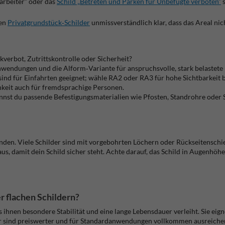
arbeiter“ oder das
Schild „Betreten und Parken für Unbefugte verboten“
en
Privatgrundstück‑Schilder
unmissverständlich klar, dass das Areal nic
kverbot, Zutrittskontrolle oder Sicherheit?
wendungen und die Alform‑Variante für anspruchsvolle, stark belastete
sind für Einfahrten geeignet; wähle RA2 oder RA3 für hohe Sichtbarkeit 
hkeit auch für fremdsprachige Personen.
st du passende Befestigungsmaterialien wie Pfosten, Standrohre oder Sche
änden. Viele Schilder sind mit vorgebohrten Löchern oder Rückseitensc
aus, damit dein Schild sicher steht. Achte darauf, das Schild in Augenhö
 flachen Schildern?
ihnen besondere Stabilität und eine lange Lebensdauer verleiht. Sie ei
er sind preiswerter und für Standardanwendungen vollkommen ausreiche