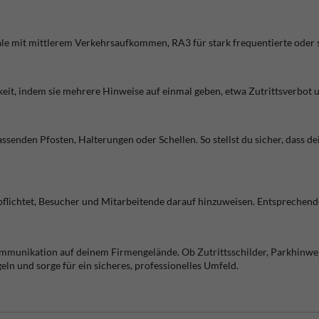
le mit mittlerem Verkehrsaufkommen, RA3 für stark frequentierte oder s
it, indem sie mehrere Hinweise auf einmal geben, etwa Zutrittsverbot 
nden Pfosten, Halterungen oder Schellen. So stellst du sicher, dass dein
pflichtet, Besucher und Mitarbeitende darauf hinzuweisen. Entsprechen
mmunikation auf deinem Firmengelände. Ob Zutrittsschilder, Parkhinweise
geln und sorge für ein sicheres, professionelles Umfeld.