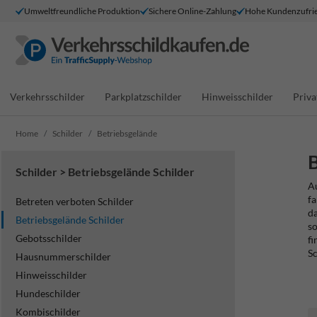
Umweltfreundliche Produktion
Sichere Online-Zahlung
Hohe Kundenzufrie
Verkehrsschilder
Parkplatzschilder
Hinweisschilder
Priva
Home
Schilder
Betriebsgelände
B
Schilder > Betriebsgelände Schilder
Au
fa
Betreten verboten Schilder
da
Betriebsgelände Schilder
so
Gebotsschilder
fi
Sc
Hausnummerschilder
Hinweisschilder
Hundeschilder
Kombischilder