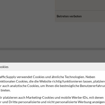
Betreten verboten
egelt, Gefahrenbereiche kennzeichnet oder das Verhalten von Personen auf
ookies
überwachung“ oder „Lieferverkehr“. Die Schilder stärken dein Sicherheits
afficSupply verwendet Cookies und ähnliche Technologien. Neben
nktionalen Cookies, die die Website richtig funktionieren lassen, platzier
r auch analytische Cookies, um Ihnen die bestmögliche Benutzererfahru
 bieten.
ine Rolle, sondern auch die
Ausführung des Schildes
. Unsere Schilder sind
r platzieren auch Marketing-Cookies und mobile Werbe-IDs, mit denen
iniumtafel mit einer Stärke von etwa 2–3 mm. Flache Schilder sind leicht
r und Dritte personalisierte und nicht personalisierte Werbung anzeigen