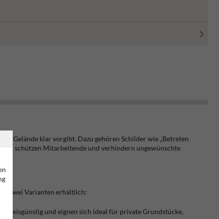
 dem Gelände klar vorgibt. Dazu gehören Schilder wie „Betreten
konzept, schützen Mitarbeitende und verhindern ungewünschte
en
ng
 in zwei Varianten erhältlich:
, preisgünstig und eignen sich ideal für private Grundstücke,