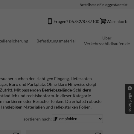
Bestellstatus
Einloggen
Kontakt
Fragen? 06782/8787100
Warenkorb
Über
tellensicherung
Befestigungsmaterial
Verkehrsschildkaufen.de
Besucher suchen den richtigen Eingang, Lieferanten
ger, Büro und Parkplatz. Ohne klare Hinweise steigt
 Zutritt. Mit passenden
Betriebsgelände-Schildern
alle Shops
rständlich und rechtskonform. In dieser Kategorie
llen markieren oder Besucher lenken. Du erhältst robuste
langlebigen Materialien und reflexstarken Folien.
sortieren nach: