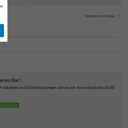
er
Verkehrsschilder
eren Sie !
 Produkten und Dienstleistungen stehen wir Ihnen heute bis 16.00
is 16.00 Uhr