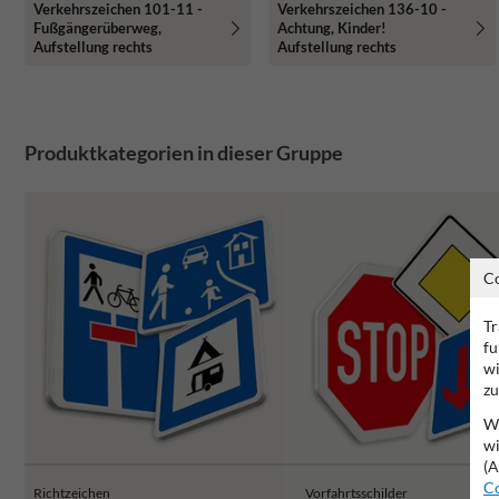
Verkehrszeichen 101-11 -
Verkehrszeichen 136-10 -
Fußgängerüberweg,
Achtung, Kinder!
Aufstellung rechts
Aufstellung rechts
Produktkategorien in dieser Gruppe
C
Tr
fu
wi
zu
Wi
wi
(A
Co
Richtzeichen
Vorfahrtsschilder