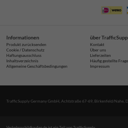
Informationen
über TrafficSupp
Produkt zurücksenden
Kontakt
Cookie / Datenschutz
Über uns
Haftungsausschluss
Lieferzeiten
Inhaltsverzeichnis
Häufig gestellte Frag
Allgemeine Geschäftsbedingungen
Impressum
TrafficSupply Germany GmbH,
Achtstraße 67-69
,
Birkenfeld/Nahe, 
Verkehrsschildkaufen.de ist ein Teil von TrafficSupply