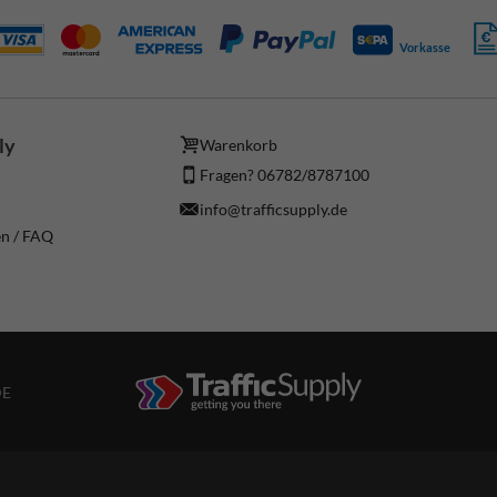
Vorkasse
ly
Warenkorb
Fragen? 06782/8787100
info@trafficsupply.de
en / FAQ
DE