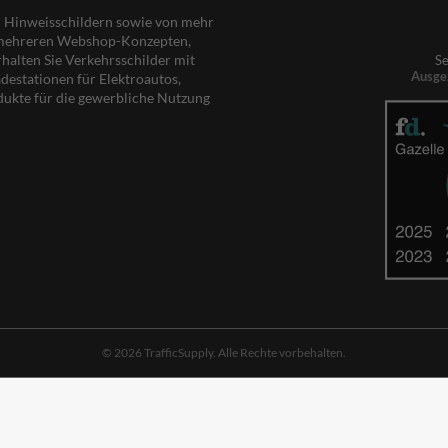
nd Hinweisschildern sowie von mehr
s mehreren Webshop-Konzepten,
rhalten Sie Verkehrsschilder mit
Se
Ausge
destationen für Elektroautos,
dukte für die gewerbliche Nutzung
© 2026 TrafficSupply. Alle Rechte vorbehalten.