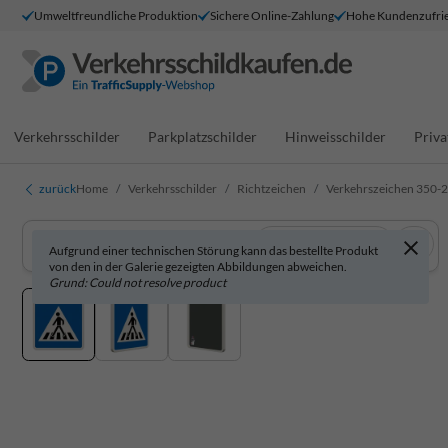
Umweltfreundliche Produktion
Sichere Online-Zahlung
Hohe Kundenzufrie
Verkehrsschilder
Parkplatzschilder
Hinweisschilder
Priva
zurück
Home
Verkehrsschilder
Richtzeichen
Verkehrszeichen 350-20
In 3D anzeigen
Aufgrund einer technischen Störung kann das bestellte Produkt
von den in der Galerie gezeigten Abbildungen abweichen.
Grund: Could not resolve product