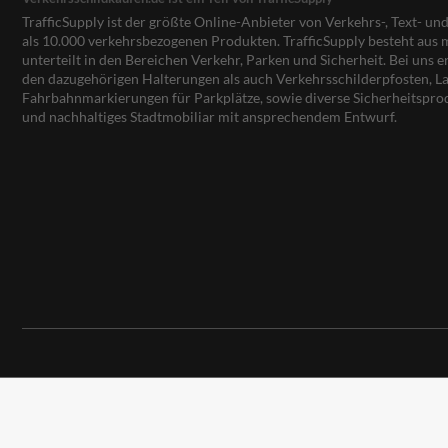
TrafficSupply ist der größte Online-Anbieter von Verkehrs-, Text- u
als 10.000 verkehrsbezogenen Produkten. TrafficSupply besteht au
unterteilt in den Bereichen Verkehr, Parken und Sicherheit. Bei uns e
den dazugehörigen Halterungen als auch Verkehrsschilderpfosten, La
Fahrbahnmarkierungen für Parkplätze, sowie diverse Sicherheitspro
und nachhaltiges Stadtmobiliar mit ansprechendem Entwurf.