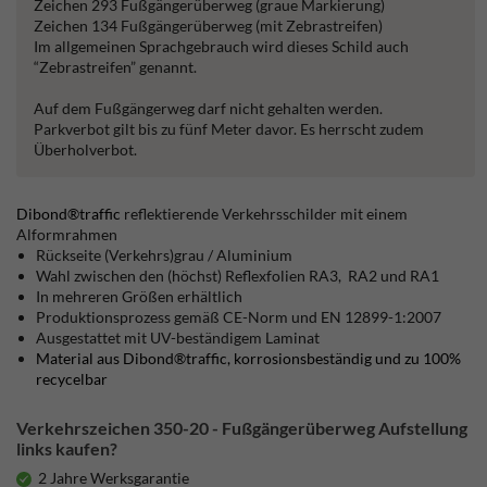
Zeichen 293 Fußgängerüberweg (graue Markierung)
Zeichen 134 Fußgängerüberweg (mit Zebrastreifen)
Im allgemeinen Sprachgebrauch wird dieses Schild auch
“Zebrastreifen” genannt.
Auf dem Fußgängerweg darf nicht gehalten werden.
Parkverbot gilt bis zu fünf Meter davor. Es herrscht zudem
Überholverbot.
Dibond®traffic
reflektierende Verkehrsschilder mit einem
Alformrahmen
Rückseite (Verkehrs)grau / Aluminium
Wahl zwischen den (höchst) Reflexfolien RA3, RA2 und RA1
In mehreren Größen erhältlich
Produktionsprozess gemäß CE-Norm und EN 12899-1:2007
Ausgestattet mit UV-beständigem Laminat
Material aus Dibond®traffic, korrosionsbeständig und zu 100%
recycelbar
Verkehrszeichen 350-20 - Fußgängerüberweg Aufstellung
links kaufen?
2 Jahre Werksgarantie