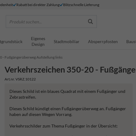
denheit
Rabatt bei direkter Zahlung
Blitzschnelle Lieferung
Produkt suchen...
Eigenes
tgrundstück
Stadtmobiliar
Absperrpfosten
Baus
Design
 - Fußgängerüberweg Aufstellung links
Verkehrszeichen 350-20 - Fußgänger
Art.nr. VSRZ.10122
Dieses Schild ist ein blaues Quadrat mit einem Fußgänger und
Zebrastreifen.
Dieses Schild kündigt einen Fußgängerüberweg an. Fußgänger
haben auf diesen Wegen Vorrang.
Verkehrsschilder zum Thema Fußgänger in der Übersicht: