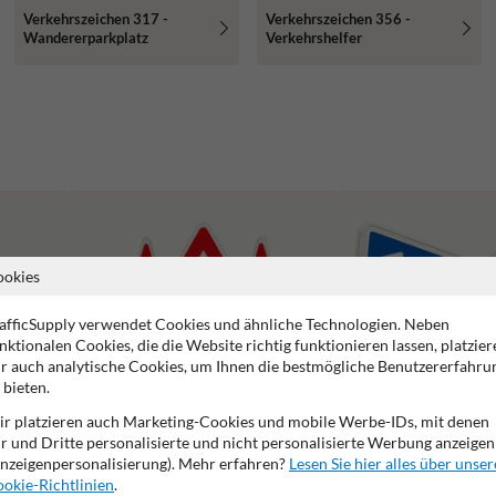
Verkehrszeichen 317 -
Verkehrszeichen 356 -
Wandererparkplatz
Verkehrshelfer
ookies
afficSupply verwendet Cookies und ähnliche Technologien. Neben
nktionalen Cookies, die die Website richtig funktionieren lassen, platzier
r auch analytische Cookies, um Ihnen die bestmögliche Benutzererfahru
 bieten.
r platzieren auch Marketing-Cookies und mobile Werbe-IDs, mit denen
r und Dritte personalisierte und nicht personalisierte Werbung anzeigen
nzeigenpersonalisierung). Mehr erfahren?
Lesen Sie hier alles über unser
okie-Richtlinien
.
Gefahrenzeichen
Vorschriftszeichen