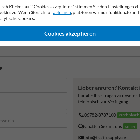
rch Klicken auf "Cookies akzeptieren" stimmen Sie den Einstellungen all
okies zu. Wenn Sie sich für
ablehnen
, platzieren wir nur funktionale und
alytische Cookies.
Cookies akzeptieren
2 Jahre Werksgarantie
Eigene Produktion
Made in DE
de
Lieber anrufen? Kontakti
Für alle Ihre Fragen zu unseren
telefonisch zur Verfügung.
06782/8787100
erreichbar b
Chatten Sie mit uns
online
info@trafficsupply.de