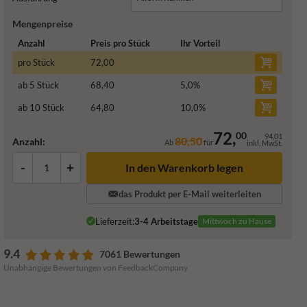
Mengenpreise
Anzahl
Preis pro Stück
Ihr Vorteil
pro Stück
72,00
ab 5 Stück
68,40
5,0
%
ab 10 Stück
64,80
10,0
%
72,
00
94,01
80,50
Anzahl:
Ab
für
inkl. MwSt.
-
+
In den Warenkorb legen
das Produkt per E-Mail weiterleiten
Lieferzeit:
3-4 Arbeitstage
Mittwoch zu Hause
9.4
7061 Bewertungen
Unabhängige Bewertungen von FeedbackCompany