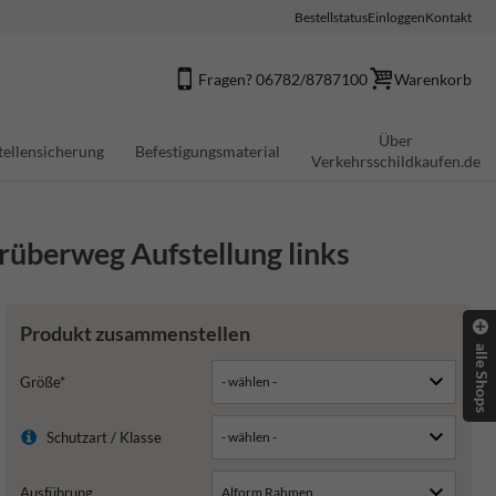
Bestellstatus
Einloggen
Kontakt
Fragen? 06782/8787100
Warenkorb
Über
tellensicherung
Befestigungsmaterial
Verkehrsschildkaufen.de
überweg Aufstellung links
Produkt zusammenstellen
alle Shops
Größe*
Schutzart / Klasse
Ausführung