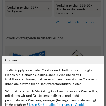
Verkehrszeichen 283-20 -
Verkehrszeichen 357 -
Absolutes Halteverbot
Sackgasse
Ende, rechts
Weitere ähnliche Produkte
Produktkategorien in dieser Gruppe
Cookies
TrafficSupply verwendet Cookies und ähnliche Technologien.
Neben funktionalen Cookies, die die Website richtig
funktionieren lassen, platzieren wir auch analytische Cookies, um
Ihnen die bestmögliche Benutzererfahrung zu bieten.
Wir platzieren auch Marketing-Cookies und mobile Werbe-IDs,
mit denen wir und Dritte personalisierte und nicht
Richtzeichen
Vorfahrtsschilder
Gefah
personalisierte Werbung anzeigen (Anzeigenpersonalisierung).
Mehr erfahren?
Lesen Sie hier alles über unsere Cookie-