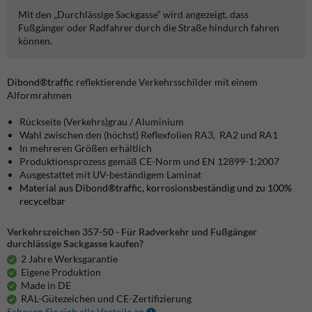
Mit den „Durchlässige Sackgasse“ wird angezeigt, dass
Fußgänger oder Radfahrer durch die Straße hindurch fahren
können.
Dibond®traffic
reflektierende Verkehrsschilder mit einem
Alformrahmen
Rückseite (Verkehrs)grau / Aluminium
Wahl zwischen den (höchst) Reflexfolien RA3, RA2 und RA1
In mehreren Größen erhältlich
Produktionsprozess gemäß CE-Norm und EN 12899-1:2007
Ausgestattet mit UV-beständigem Laminat
Material aus Dibond®traffic, korrosionsbeständig und zu 100%
recycelbar
Verkehrszeichen 357-50 - Für Radverkehr und Fußgänger
durchlässige Sackgasse kaufen?
2 Jahre Werksgarantie
Eigene Produktion
Made in DE
RAL-Gütezeichen und CE-Zertifizierung
Schauen Sie sich alle Vorteile an