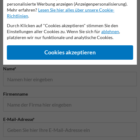
personalisierte Werbung anzeigen (Anzeigenpersonalisierung).
Mehr erfahren?
Lesen Sie hier alles über unsere Cookie-
Videoüberwachung Schilder
Privatgrundstück Schilder
Spielp
Richtlinien
.
Durch Klicken auf "Cookies akzeptieren" stimmen Sie den
Einstellungen aller Cookies zu. Wenn Sie sich für
ablehnen
,
Schilder
platzieren wir nur funktionale und analytische Cookies.
Cookies akzeptieren
Stellen Sie Ihre Frage an Verkehrsschildkaufen.de
Name*
Firmenname
E-Mail-Adresse*