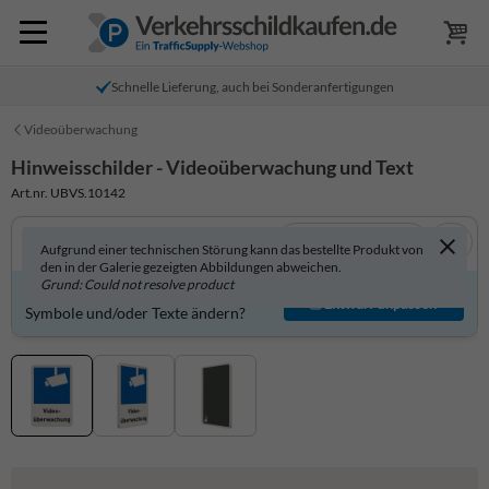
Schnelle Lieferung, auch bei Sonderanfertigungen
Videoüberwachung
Hinweisschilder - Videoüberwachung und Text
Art.nr. UBVS.10142
In 3D anzeigen
Aufgrund einer technischen Störung kann das bestellte Produkt von
den in der Galerie gezeigten Abbildungen abweichen.
Grund: Could not resolve product
Produkt individuell gestalten?
Entwurf anpassen
Symbole und/oder Texte ändern?