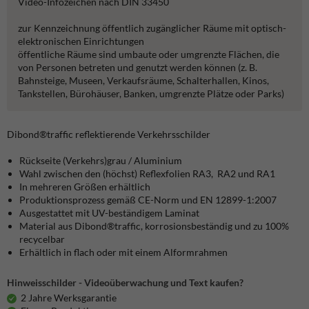
Video-Infozeichen nach DIN 33450
zur Kennzeichnung öffentlich zugänglicher Räume mit optisch-
elektronischen Einrichtungen
öffentliche Räume sind umbaute oder umgrenzte Flächen, die
von Personen betreten und genutzt werden können (z. B.
Bahnsteige, Museen, Verkaufsräume, Schalterhallen, Kinos,
Tankstellen, Bürohäuser, Banken, umgrenzte Plätze oder Parks)
Dibond®traffic
reflektierende Verkehrsschilder
Rückseite (Verkehrs)grau / Aluminium
Wahl zwischen den (höchst) Reflexfolien RA3, RA2 und RA1
In mehreren Größen erhältlich
Produktionsprozess gemäß CE-Norm und EN 12899-1:2007
Ausgestattet mit UV-beständigem Laminat
Material aus Dibond®traffic, korrosionsbeständig und zu 100%
recycelbar
Erhältlich in flach oder mit einem Alformrahmen
Hinweisschilder - Videoüberwachung und Text kaufen?
2 Jahre Werksgarantie