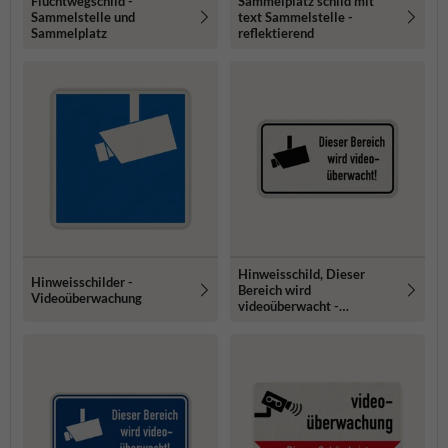
Fluchtwegschild -
Sammelplatz schild mit
Sammelstelle und
text Sammelstelle -
Sammelplatz
reflektierend
Hinweisschild, Dieser
Hinweisschilder -
Bereich wird
Videoüberwachung
videoüberwacht -
reflektierend