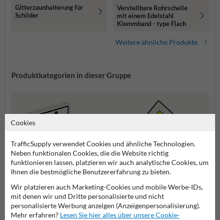
Gitterzaunhalterung für
Verstellbare Rohrschelle
Schilder
mit einem Edelstahl
Klemmband - type Flach
Weitere ähnliche Produkte
Produktkategorien in dieser Gruppe
Cookies
TrafficSupply verwendet Cookies und ähnliche Technologien.
Neben funktionalen Cookies, die die Website richtig
funktionieren lassen, platzieren wir auch analytische Cookies, um
Ihnen die bestmögliche Benutzererfahrung zu bieten.
Wir platzieren auch Marketing-Cookies und mobile Werbe-IDs,
mit denen wir und Dritte personalisierte und nicht
Zusatzzeichen
Vorfahrtsschilder
Gefah
personalisierte Werbung anzeigen (Anzeigenpersonalisierung).
Mehr erfahren?
Lesen Sie hier alles über unsere Cookie-