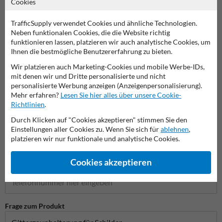
Cookies
TrafficSupply verwendet Cookies und ähnliche Technologien.
Stellen Sie Ihre Frage an Verkehrsschildkaufen.de
Neben funktionalen Cookies, die die Website richtig
funktionieren lassen, platzieren wir auch analytische Cookies, um
Name*
Ihnen die bestmögliche Benutzererfahrung zu bieten.
Wir platzieren auch Marketing-Cookies und mobile Werbe-IDs,
mit denen wir und Dritte personalisierte und nicht
personalisierte Werbung anzeigen (Anzeigenpersonalisierung).
Firmenname
Mehr erfahren?
Lesen Sie hier alles über unsere Cookie-
Richtlinien
.
Durch Klicken auf "Cookies akzeptieren" stimmen Sie den
E-Mail-Adresse*
Einstellungen aller Cookies zu. Wenn Sie sich für
ablehnen
,
platzieren wir nur funktionale und analytische Cookies.
Cookies akzeptieren
Telefonnummer
Frage zum Produkt