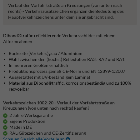
Verlauf der Vorfahrtstraße an Kreuzungen (von unten nach
rechts) - Verkehrszusatzzeichen ergänzen die Bedeutung des
Hauptverkehrszeichens unter dem sie angebracht sind.
Dibond®traffic
reflektierende Verkehrsschilder mit einem
Alformrahmen
Rückseite (Verkehrs)grau / Aluminium
Wahl zwischen den (höchst) Reflexfolien RA3, RA2 und RA1
In mehreren Größen erhältlich
Produktionsprozess gemäß CE-Norm und EN 12899-1:2007
Ausgestattet mit UV-beständigem Laminat
Material aus Dibond®traffic, korrosionsbeständig und zu 100%
recycelbar
Verkehrszeichen 1002-20 - Verlauf der Vorfahrtstraße an
Kreuzungen (von unten nach rechts) kaufen?
2 Jahre Werksgarantie
Eigene Produktion
Made in DE
RAL-Gütezeichen und CE-Zertifizierung
Schauen Sie sich alle Vorteile an