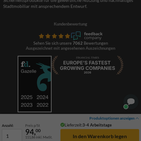
Sicherheitsprodukte für die gewerbliche Nutzung und nachhaltiges
Stadtmobiliar mit ansprechendem Entwurf.
Kundenbewertung
Sehen Sie sich unsere
7062
Bewertungen
Ausgezeichnet mit angesehenen Auszeichnungen
Produktoptionen anzeigen
Lieferzeit:
3-4 Arbeitstage
Anzahl:
Preis p/St
94,
00
111,86
inkl. MwSt.
© 2026 TrafficSupply. Alle Rechte vorbehalten.