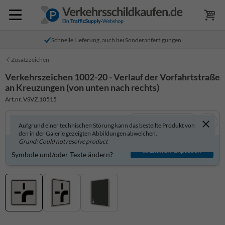
Schnelle Lieferung, auch bei Sonderanfertigungen
Zusatzzeichen
Verkehrszeichen 1002-20 - Verlauf der Vorfahrtstraße
an Kreuzungen (von unten nach rechts)
Art.nr. VSVZ.10515
In 3D anzeigen
Aufgrund einer technischen Störung kann das bestellte Produkt von
den in der Galerie gezeigten Abbildungen abweichen.
Grund: Could not resolve product
Produkt individuell gestalten?
Entwurf anpassen
Symbole und/oder Texte ändern?