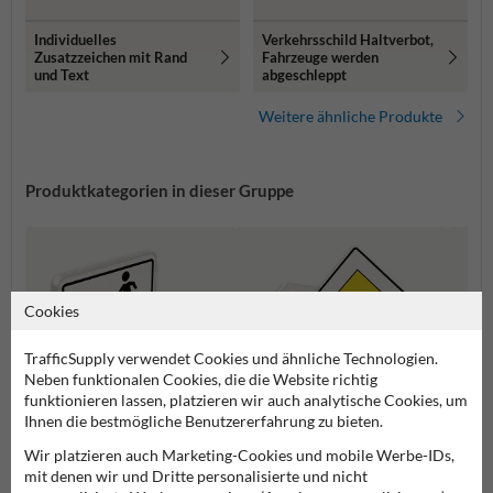
Individuelles
Verkehrsschild Haltverbot,
Zusatzzeichen mit Rand
Fahrzeuge werden
und Text
abgeschleppt
Weitere ähnliche Produkte
Produktkategorien in dieser Gruppe
Cookies
TrafficSupply verwendet Cookies und ähnliche Technologien.
Neben funktionalen Cookies, die die Website richtig
funktionieren lassen, platzieren wir auch analytische Cookies, um
Ihnen die bestmögliche Benutzererfahrung zu bieten.
Wir platzieren auch Marketing-Cookies und mobile Werbe-IDs,
Zusatzzeichen
Vorfahrtsschilder
Gefah
mit denen wir und Dritte personalisierte und nicht