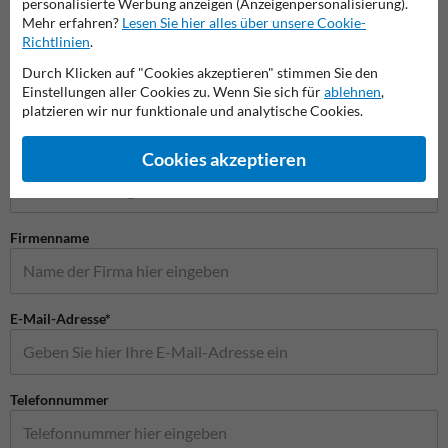
personalisierte Werbung anzeigen (Anzeigenpersonalisierung).
Mehr erfahren?
Lesen Sie hier alles über unsere Cookie-
Verkehrsschilder
Richtlinien
.
Durch Klicken auf "Cookies akzeptieren" stimmen Sie den
Einstellungen aller Cookies zu. Wenn Sie sich für
ablehnen
,
platzieren wir nur funktionale und analytische Cookies.
Stellen Sie Ihre Frage an Verkehrsschildkaufen.de
Name*
Cookies akzeptieren
Firmenname
E-Mail-Adresse*
Telefonnummer