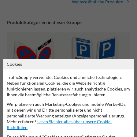
Weitere ähnliche Produkte
Produktkategorien in dieser Gruppe
Cookies
TrafficSupply verwendet Cookies und ähnliche Technologien.
Neben funktionalen Cookies, die die Website richtig
funktionieren lassen, platzieren wir auch analytische Cookies, um
Ihnen die bestmögliche Benutzererfahrung zu bieten.
Parkpl
Parkverbotsschilder
Parken erlaubt Schilder
Elektr
Wir platzieren auch Marketing-Cookies und mobile Werbe-IDs,
mit denen wir und Dritte personalisierte und nicht
personalisierte Werbung anzeigen (Anzeigenpersonalisierung).
Parkschilder
Mehr erfahren?
Lesen Sie hier alles über unsere Cookie-
Richtlinien
.
Durch Klicken auf "Cookies akzeptieren" stimmen Sie den