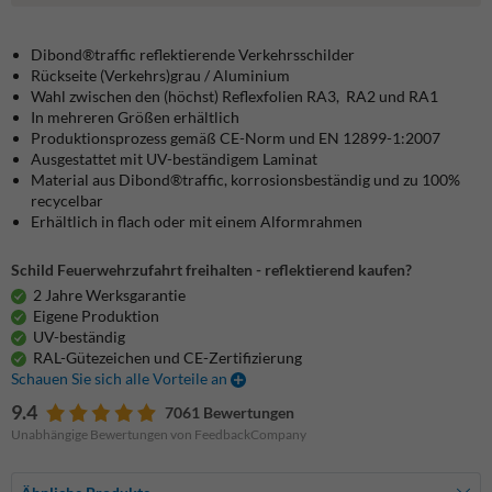
Dibond®traffic
reflektierende Verkehrsschilder
Rückseite (Verkehrs)grau / Aluminium
Wahl zwischen den (höchst) Reflexfolien RA3, RA2 und RA1
In mehreren Größen erhältlich
Produktionsprozess gemäß CE-Norm und EN 12899-1:2007
Ausgestattet mit UV-beständigem Laminat
Material aus Dibond®traffic, korrosionsbeständig und zu 100%
recycelbar
Erhältlich in flach oder mit einem Alformrahmen
Schild Feuerwehrzufahrt freihalten - reflektierend kaufen?
2 Jahre Werksgarantie
Eigene Produktion
UV-beständig
RAL-Gütezeichen und CE-Zertifizierung
Schauen Sie sich alle Vorteile an
9.4
7061 Bewertungen
Unabhängige Bewertungen von FeedbackCompany