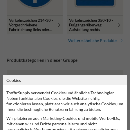
Verkehrszeichen 214-30 -
Verkehrszeichen 350-10 -
Vorgeschriebene
Fußgängerüberweg
Fahrtrichtung links oder
Aufstellung rechts
rechts
Weitere ähnliche Produkte
Produktkategorien in dieser Gruppe
Cookies
TrafficSupply verwendet Cookies und ähnliche Technologien.
Neben funktionalen Cookies, die die Website richtig
funktionieren lassen, platzieren wir auch analytische Cookies, um
Ihnen die bestmögliche Benutzererfahrung zu bieten.
Wir platzieren auch Marketing-Cookies und mobile Werbe-IDs,
mit denen wir und Dritte personalisierte und nicht
personalisierte Werbung anzeigen (Anzeigenpersonalisierung).