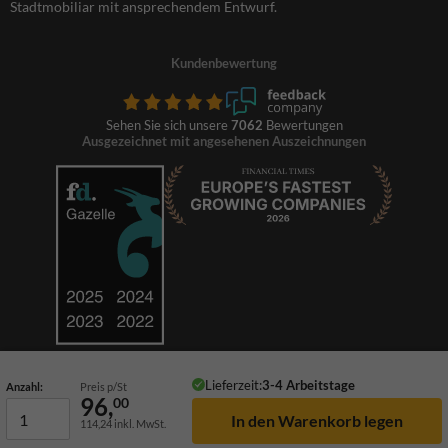
Stadtmobiliar mit ansprechendem Entwurf.
Kundenbewertung
Sehen Sie sich unsere
7062
Bewertungen
Ausgezeichnet mit angesehenen Auszeichnungen
Lieferzeit:
3-4 Arbeitstage
Anzahl:
Preis p/St
96,
00
114,24
inkl. MwSt.
© 2026 TrafficSupply. Alle Rechte vorbehalten.