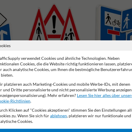
ookies
afficSupply verwendet Cookies und ähnliche Technologien. Neben
nktionalen Cookies, die die Website richtig funktionieren lassen, platzier
r auch analytische Cookies, um Ihnen die bestmögliche Benutzererfahru
Gefahrenzeichen
Richtzeichen
 bieten.
r platzieren auch Marketing-Cookies und mobile Werbe-IDs, mit denen
r und Dritte personalisierte und nicht personalisierte Werbung anzeigen
nzeigenpersonalisierung). Mehr erfahren?
Lesen Sie hier alles über unser
okie-Richtlinien
.
rch Klicken auf "Cookies akzeptieren" stimmen Sie den Einstellungen all
2 Jahre Werksgarantie
Eigene Produktion
Made in DE
okies zu. Wenn Sie sich für
ablehnen
, platzieren wir nur funktionale und
alytische Cookies.