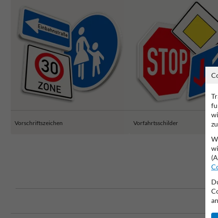
C
Tr
fu
wi
Vorschriftszeichen
Vorfahrtsschilder
zu
Wi
wi
(A
Co
Du
Co
an