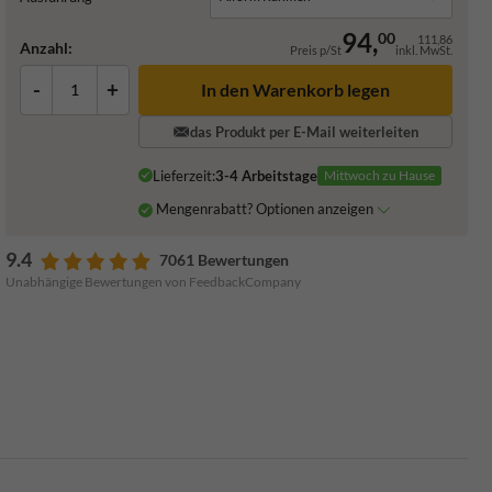
94,
00
111,86
Anzahl:
Preis p/St
inkl. MwSt.
-
+
In den Warenkorb legen
das Produkt per E-Mail weiterleiten
Lieferzeit:
3-4 Arbeitstage
Mittwoch zu Hause
Mengenrabatt? Optionen anzeigen
9.4
7061 Bewertungen
Unabhängige Bewertungen von FeedbackCompany