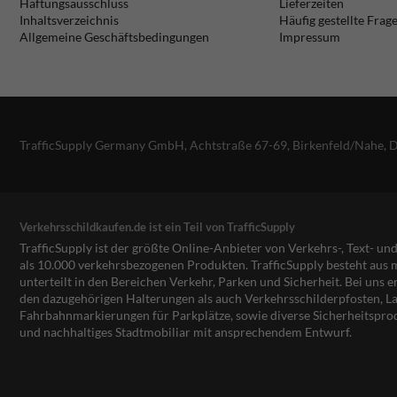
Haftungsausschluss
Lieferzeiten
Inhaltsverzeichnis
Häufig gestellte Frag
Allgemeine Geschäftsbedingungen
Impressum
TrafficSupply Germany GmbH,
Achtstraße 67-69
,
Birkenfeld/Nahe, 
Verkehrsschildkaufen.de ist ein Teil von TrafficSupply
TrafficSupply ist der größte Online-Anbieter von Verkehrs-, Text- u
als 10.000 verkehrsbezogenen Produkten. TrafficSupply besteht au
unterteilt in den Bereichen Verkehr, Parken und Sicherheit. Bei uns e
den dazugehörigen Halterungen als auch Verkehrsschilderpfosten, La
Fahrbahnmarkierungen für Parkplätze, sowie diverse Sicherheitspro
und nachhaltiges Stadtmobiliar mit ansprechendem Entwurf.