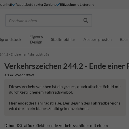
denheit
Rabatt bei direkter Zahlung
Blitzschnelle Lieferung
Produkt suchen...
Eigenes
tgrundstück
Stadtmobiliar
Absperrpfosten
Baus
Design
244.2 - Ende einer Fahrradstraße
Verkehrszeichen 244.2 - Ende einer
Art.nr. VSVZ.10969
Dieses Verkehrszeichen ist ein graues, quadratisches Schild mit
durchgestrichenem Fahrradsymbol.
Hier endet die Fahrradstraße. Der Beginn des Fahrradbereichs
wird durch ein blaues Schild gekennzeichnet.
Dibond®traffic
reflektierende Verkehrsschilder mit einem