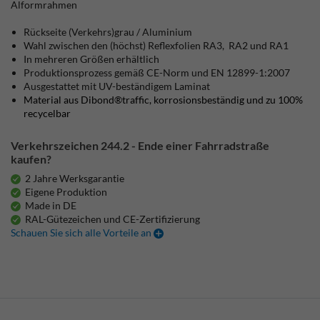
Alformrahmen
Rückseite (Verkehrs)grau / Aluminium
Wahl zwischen den (höchst) Reflexfolien RA3, RA2 und RA1
In mehreren Größen erhältlich
Produktionsprozess gemäß CE-Norm und EN 12899-1:2007
Ausgestattet mit UV-beständigem Laminat
Material aus Dibond®traffic, korrosionsbeständig und zu 100%
recycelbar
Verkehrszeichen 244.2 - Ende einer Fahrradstraße
kaufen?
2 Jahre Werksgarantie
Eigene Produktion
Made in DE
RAL-Gütezeichen und CE-Zertifizierung
Schauen Sie sich alle Vorteile an