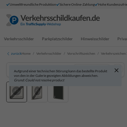
Umweltfreundliche Produktion
Sichere Online-Zahlung
Hohe Kundenzufrie
Verkehrsschilder
Parkplatzschilder
Hinweisschilder
Priva
zurück
Home
Verkehrsschilder
Vorschriftszeichen
Verkehrszeichen 
In 3D anzeigen
Aufgrund einer technischen Störung kann das bestellte Produkt
von den in der Galerie gezeigten Abbildungen abweichen.
Grund: Could not resolve product