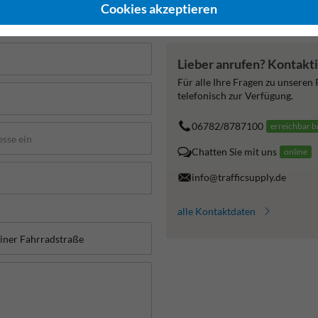
Cookies akzeptieren
de
Lieber anrufen? Kontakti
Für alle Ihre Fragen zu unseren
telefonisch zur Verfügung.
06782/8787100
erreichbar b
Chatten Sie mit uns
online
info@trafficsupply.de
alle Kontaktdaten