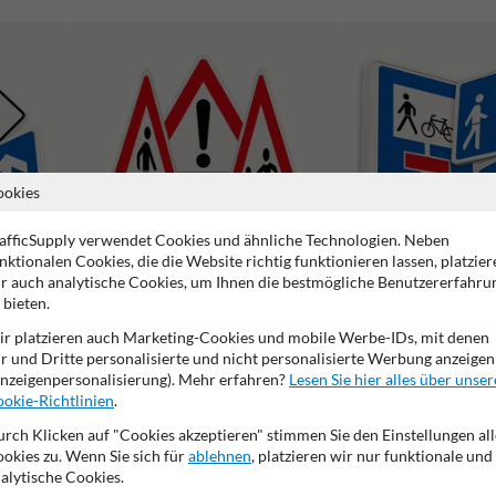
ookies
afficSupply verwendet Cookies und ähnliche Technologien. Neben
nktionalen Cookies, die die Website richtig funktionieren lassen, platzier
r auch analytische Cookies, um Ihnen die bestmögliche Benutzererfahru
 bieten.
Gefahrenzeichen
Richtzeichen
r platzieren auch Marketing-Cookies und mobile Werbe-IDs, mit denen
r und Dritte personalisierte und nicht personalisierte Werbung anzeigen
nzeigenpersonalisierung). Mehr erfahren?
Lesen Sie hier alles über unser
okie-Richtlinien
.
rch Klicken auf "Cookies akzeptieren" stimmen Sie den Einstellungen all
okies zu. Wenn Sie sich für
ablehnen
, platzieren wir nur funktionale und
2 Jahre Werksgarantie
Eigene Produktion
Made in DE
alytische Cookies.