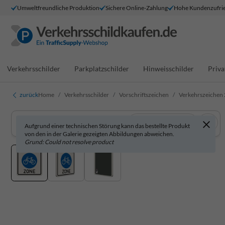
Umweltfreundliche Produktion
Sichere Online-Zahlung
Hohe Kundenzufrie
Verkehrsschilder
Parkplatzschilder
Hinweisschilder
Priva
zurück
Home
Verkehrsschilder
Vorschriftszeichen
Verkehrszeichen 
In 3D anzeigen
Aufgrund einer technischen Störung kann das bestellte Produkt
von den in der Galerie gezeigten Abbildungen abweichen.
Grund: Could not resolve product