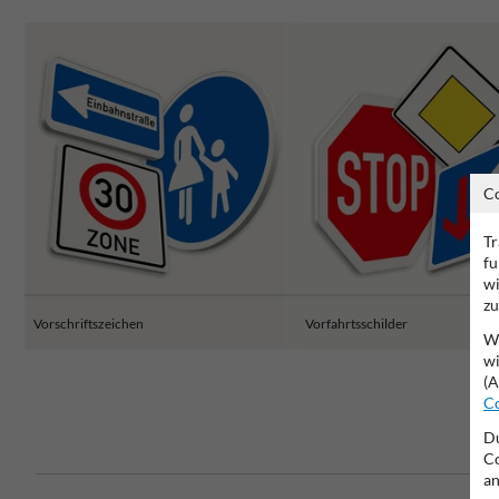
C
Tr
fu
wi
zu
Vorschriftszeichen
Vorfahrtsschilder
Wi
wi
(A
Co
Du
Co
an