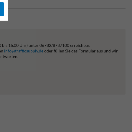
0 bis 16.00 Uhr) unter 06782/8787100 erreichbar.
 an
info@trafficsupply.de
oder füllen Sie das Formular aus und wir
antworten.