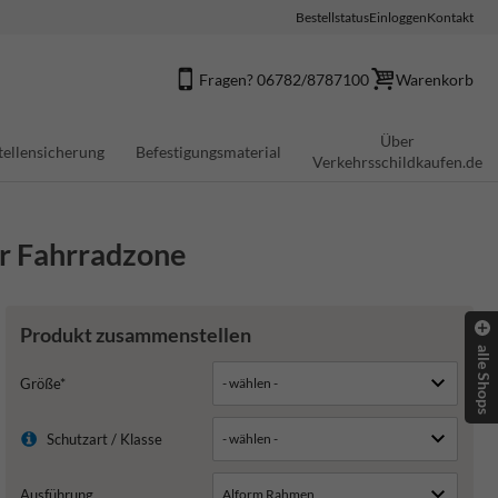
Bestellstatus
Einloggen
Kontakt
Fragen? 06782/8787100
Warenkorb
Über
tellensicherung
Befestigungsmaterial
Verkehrsschildkaufen.de
er Fahrradzone
Produkt zusammenstellen
alle Shops
Größe*
Schutzart / Klasse
Ausführung