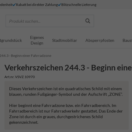
denheit
Rabatt bei direkter Zahlung
Blitzschnelle Lieferung
Produkt suchen...
Eigenes
tgrundstück
Stadtmobiliar
Absperrpfosten
Baus
Design
244.3 - Beginn einer Fahrradzone
Verkehrszeichen 244.3 - Beginn ein
Art.nr. VSVZ.10970
Dieses Verkehrszeichen ist ein quadratisches Schild mit einem
blauen, runden Fußgänger-Symbol und der Aufschrift „ZONE“.
Hier beginnt eine Fahrradzone bzw. ein Fahrradbereich. Im
Fahrradbereich ist nur Fahrradverkehr gestattet. Das Ende der
Zone ist durch ein graues, durchgestrichenes Schild
gekennzeichnet.