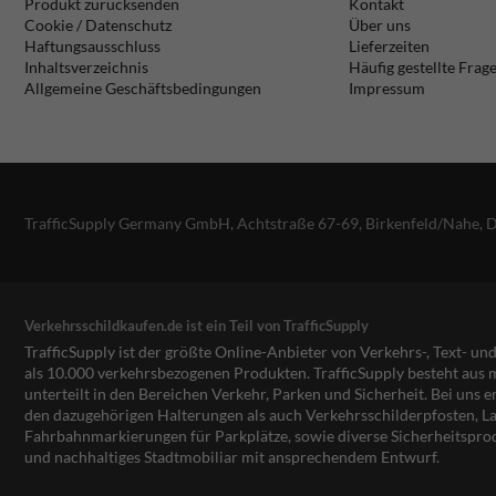
Produkt zurücksenden
Kontakt
Cookie / Datenschutz
Über uns
Haftungsausschluss
Lieferzeiten
Inhaltsverzeichnis
Häufig gestellte Frag
Allgemeine Geschäftsbedingungen
Impressum
TrafficSupply Germany GmbH,
Achtstraße 67-69
,
Birkenfeld/Nahe, 
Verkehrsschildkaufen.de ist ein Teil von TrafficSupply
TrafficSupply ist der größte Online-Anbieter von Verkehrs-, Text- u
als 10.000 verkehrsbezogenen Produkten. TrafficSupply besteht au
unterteilt in den Bereichen Verkehr, Parken und Sicherheit. Bei uns e
den dazugehörigen Halterungen als auch Verkehrsschilderpfosten, La
Fahrbahnmarkierungen für Parkplätze, sowie diverse Sicherheitspro
und nachhaltiges Stadtmobiliar mit ansprechendem Entwurf.