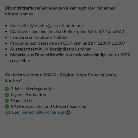
Dibond®traffic
reflektierende Verkehrsschilder mit einem
Alformrahmen
Rückseite (Verkehrs)grau / Aluminium
Wahl zwischen den (höchst) Reflexfolien RA3, RA2 und RA1
In mehreren Größen erhältlich
Produktionsprozess gemäß CE-Norm und EN 12899-1:2007
Ausgestattet mit UV-beständigem Laminat
Material aus Dibond®traffic, korrosionsbeständig und zu 100%
recycelbar
Verkehrszeichen 244.3 - Beginn einer Fahrradzone
kaufen?
2 Jahre Werksgarantie
Eigene Produktion
Made in DE
RAL-Gütezeichen und CE-Zertifizierung
Schauen Sie sich alle Vorteile an