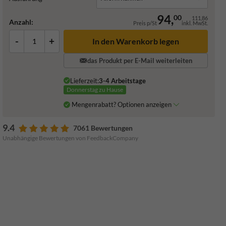
94,
00
111,86
Anzahl:
Preis p/St
inkl. MwSt.
-
+
In den Warenkorb legen
das Produkt per E-Mail weiterleiten
Lieferzeit:
3-4 Arbeitstage
Donnerstag zu Hause
Mengenrabatt? Optionen anzeigen
9.4
7061 Bewertungen
Unabhängige Bewertungen von FeedbackCompany