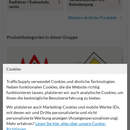
Radfahrer / Radverkehr,
Bahnübergang
rechts
Weitere ähnliche Produkte
Produktkategorien in dieser Gruppe
Cookies
TrafficSupply verwendet Cookies und ähnliche Technologien.
Neben funktionalen Cookies, die die Website richtig
funktionieren lassen, platzieren wir auch analytische Cookies, um
Ihnen die bestmögliche Benutzererfahrung zu bieten.
Wir platzieren auch Marketing-Cookies und mobile Werbe-IDs,
Gefahrenzeichen
Vorfahrtsschilder
Vorsch
mit denen wir und Dritte personalisierte und nicht
personalisierte Werbung anzeigen (Anzeigenpersonalisierung).
Mehr erfahren?
Lesen Sie hier alles über unsere Cookie-
Verkehrsschilder
Richtlinien
.