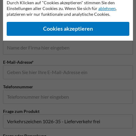
Durch Klicken auf "Cookies akzeptieren" stimmen Sie den
Stellen Sie Ihre Frage an Verkehrsschildkaufen.de
Einstellungen aller Cookies zu. Wenn Sie sich für
ablehnen
,
Name*
platzieren wir nur funktionale und analytische Cookies.
Cookies akzeptieren
Firmenname
E-Mail-Adresse*
Telefonnummer
Frage zum Produkt
Frage oder Bemerkung