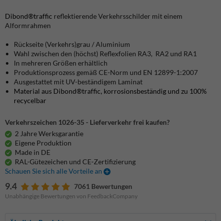
Dibond®traffic
reflektierende Verkehrsschilder mit einem
Alformrahmen
Rückseite (Verkehrs)grau / Aluminium
Wahl zwischen den (höchst) Reflexfolien RA3, RA2 und RA1
In mehreren Größen erhältlich
Produktionsprozess gemäß CE-Norm und EN 12899-1:2007
Ausgestattet mit UV-beständigem Laminat
Material aus Dibond®traffic, korrosionsbeständig und zu 100%
recycelbar
Verkehrszeichen 1026-35 - Lieferverkehr frei kaufen?
2 Jahre Werksgarantie
Eigene Produktion
Made in DE
RAL-Gütezeichen und CE-Zertifizierung
Schauen Sie sich alle Vorteile an
9.4
7061 Bewertungen
Unabhängige Bewertungen von FeedbackCompany