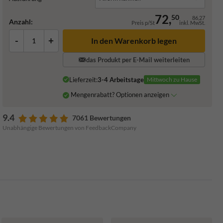
72,
50
86,27
Anzahl:
Preis p/St
inkl. MwSt.
-
+
In den Warenkorb legen
das Produkt per E-Mail weiterleiten
Lieferzeit:
3-4 Arbeitstage
Mittwoch zu Hause
Mengenrabatt? Optionen anzeigen
9.4
7061 Bewertungen
Unabhängige Bewertungen von FeedbackCompany