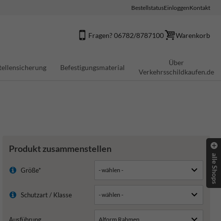
Bestellstatus
Einloggen
Kontakt
Fragen? 06782/8787100
Warenkorb
Über
tellensicherung
Befestigungsmaterial
Verkehrsschildkaufen.de
Produkt zusammenstellen
alle Shops
Größe*
Schutzart / Klasse
Ausführung