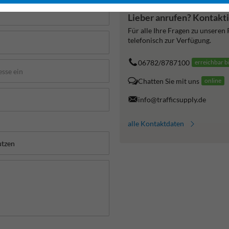
Lieber anrufen? Kontakti
Für alle Ihre Fragen zu unseren
telefonisch zur Verfügung.
06782/8787100
erreichbar b
Chatten Sie mit uns
online
info@trafficsupply.de
alle Kontaktdaten