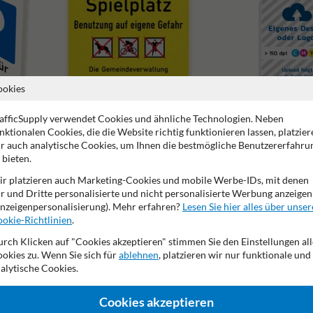
ookies
afficSupply verwendet Cookies und ähnliche Technologien. Neben
nktionalen Cookies, die die Website richtig funktionieren lassen, platzier
Spielplatzschilder
Schilder mit eigenem Des
r auch analytische Cookies, um Ihnen die bestmögliche Benutzererfahru
 bieten.
r platzieren auch Marketing-Cookies und mobile Werbe-IDs, mit denen
r und Dritte personalisierte und nicht personalisierte Werbung anzeigen
nzeigenpersonalisierung). Mehr erfahren?
Lesen Sie hier alles über unser
okie-Richtlinien
.
2 Jahre Werksgarantie
Nachhaltige Produktion
Made in
rch Klicken auf "Cookies akzeptieren" stimmen Sie den Einstellungen all
okies zu. Wenn Sie sich für
ablehnen
, platzieren wir nur funktionale und
alytische Cookies.
de
Cookies akzeptieren