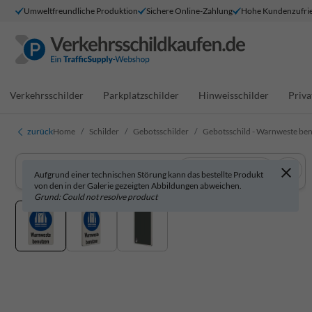
Umweltfreundliche Produktion
Sichere Online-Zahlung
Hohe Kundenzufrie
Verkehrsschilder
Parkplatzschilder
Hinweisschilder
Priva
zurück
Home
Schilder
Gebotsschilder
Gebotsschild - Warnweste be
In 3D anzeigen
Aufgrund einer technischen Störung kann das bestellte Produkt
von den in der Galerie gezeigten Abbildungen abweichen.
Grund: Could not resolve product