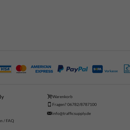
Vorkasse
ly
Warenkorb
Fragen? 06782/8787100
info@trafficsupply.de
en / FAQ