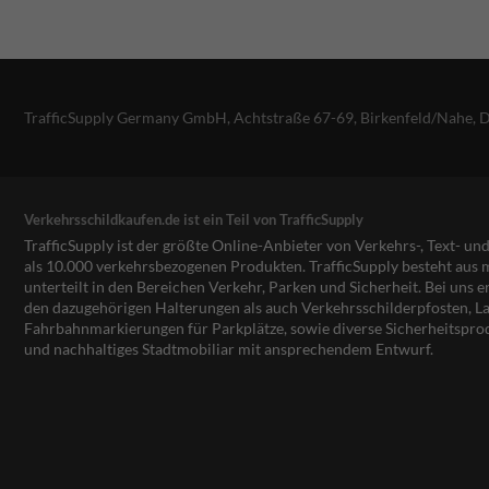
TrafficSupply Germany GmbH,
Achtstraße 67-69
,
Birkenfeld/Nahe, 
Verkehrsschildkaufen.de ist ein Teil von TrafficSupply
TrafficSupply ist der größte Online-Anbieter von Verkehrs-, Text- u
als 10.000 verkehrsbezogenen Produkten. TrafficSupply besteht au
unterteilt in den Bereichen Verkehr, Parken und Sicherheit. Bei uns e
den dazugehörigen Halterungen als auch Verkehrsschilderpfosten, La
Fahrbahnmarkierungen für Parkplätze, sowie diverse Sicherheitspro
und nachhaltiges Stadtmobiliar mit ansprechendem Entwurf.