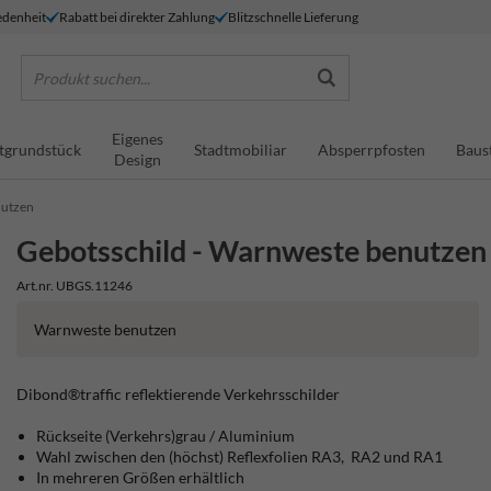
denheit
Rabatt bei direkter Zahlung
Blitzschnelle Lieferung
Produkt suchen...
Eigenes
tgrundstück
Stadtmobiliar
Absperrpfosten
Baus
Design
nutzen
Gebotsschild - Warnweste benutzen
Art.nr. UBGS.11246
Warnweste benutzen
Dibond®traffic
reflektierende Verkehrsschilder
Rückseite (Verkehrs)grau / Aluminium
Wahl zwischen den (höchst) Reflexfolien RA3, RA2 und RA1
In mehreren Größen erhältlich