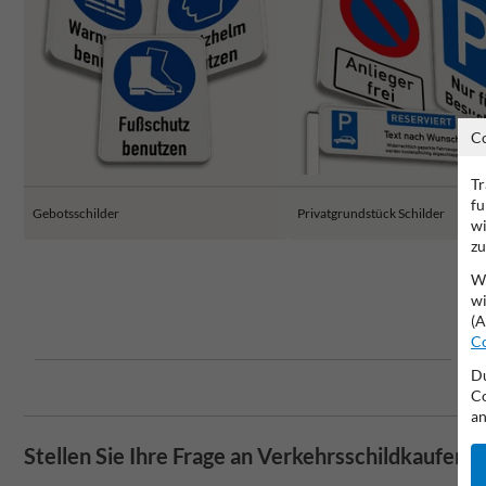
C
Tr
fu
Gebotsschilder
Privatgrundstück Schilder
wi
zu
Wi
wi
(A
Co
Du
Co
an
Stellen Sie Ihre Frage an Verkehrsschildkaufen.