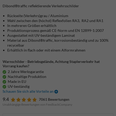
Dibond®traffic
reflektierende Verkehrsschilder
Rückseite (Verkehrs)grau / Aluminium
Wahl zwischen den (höchst) Reflexfolien RA3, RA2 und RA1
In mehreren Größen erhältlich
Produktionsprozess gemäß CE-Norm und EN 12899-1:2007
Ausgestattet mit UV-beständigem Laminat
Material aus Dibond®traffic, korrosionsbeständig und zu 100%
recycelbar
Erhältlich in flach oder mit einem Alformrahmen
Warnschilder - Betriebsgelände, Achtung Staplerverkehr hat
Vorrang kaufen?
2 Jahre Werksgarantie
Nachhaltige Produktion
Made in EU
UV-beständig
Schauen Sie sich alle Vorteile an
9.4
7061 Bewertungen
Unabhängige Bewertungen von FeedbackCompany