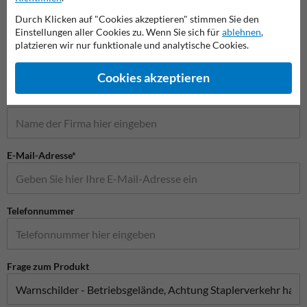
Durch Klicken auf "Cookies akzeptieren" stimmen Sie den
Stellen Sie Ihre Frage an Verkehrsschildkaufen.de
Einstellungen aller Cookies zu. Wenn Sie sich für
ablehnen
,
Name*
platzieren wir nur funktionale und analytische Cookies.
Cookies akzeptieren
Firmenname
E-Mail-Adresse*
Telefonnummer
Frage zum Produkt