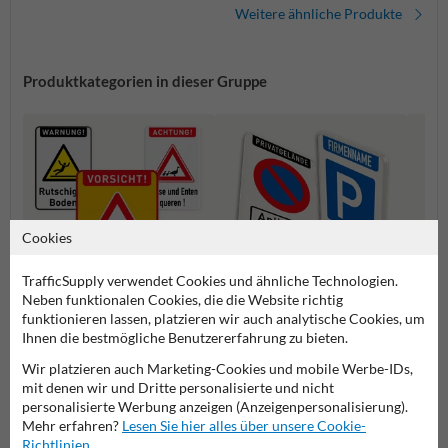
reflektierend
Weitere ähnliche Produkte
Produktkategorien in dieser Gruppe
Cookies
TrafficSupply verwendet Cookies und ähnliche Technologien.
Neben funktionalen Cookies, die die Website richtig
funktionieren lassen, platzieren wir auch analytische Cookies, um
Warnschilder
Privatgrundstück Schilder
Spielp
Ihnen die bestmögliche Benutzererfahrung zu bieten.
Wir platzieren auch Marketing-Cookies und mobile Werbe-IDs,
mit denen wir und Dritte personalisierte und nicht
Schilder
personalisierte Werbung anzeigen (Anzeigenpersonalisierung).
Mehr erfahren?
Lesen Sie hier alles über unsere Cookie-
Richtlinien
.