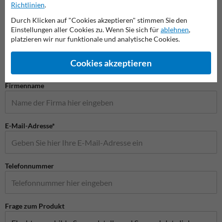
Richtlinien
.
Durch Klicken auf "Cookies akzeptieren" stimmen Sie den
Einstellungen aller Cookies zu. Wenn Sie sich für
ablehnen
,
Stellen Sie Ihre Frage an Verkehrsschildkaufen.de
platzieren wir nur funktionale und analytische Cookies.
Name*
Cookies akzeptieren
Firmenname
E-Mail-Adresse*
Telefonnummer
Frage zum Produkt