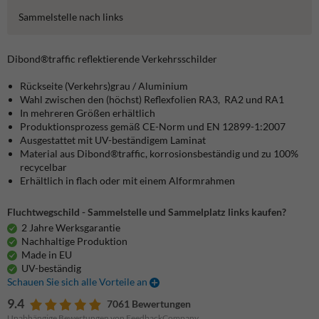
Sammelstelle nach links
Dibond®traffic
reflektierende Verkehrsschilder
Rückseite (Verkehrs)grau / Aluminium
Wahl zwischen den (höchst) Reflexfolien RA3, RA2 und RA1
In mehreren Größen erhältlich
Produktionsprozess gemäß CE-Norm und EN 12899-1:2007
Ausgestattet mit UV-beständigem Laminat
Material aus Dibond®traffic, korrosionsbeständig und zu 100%
recycelbar
Erhältlich in flach oder mit einem Alformrahmen
Fluchtwegschild - Sammelstelle und Sammelplatz links kaufen?
2 Jahre Werksgarantie
Nachhaltige Produktion
Made in EU
UV-beständig
Schauen Sie sich alle Vorteile an
9.4
7061 Bewertungen
Unabhängige Bewertungen von FeedbackCompany