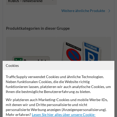
KUBUS – reflektierend
Weitere ähnliche Produkte
Produktkategorien in dieser Gruppe
Cookies
TrafficSupply verwendet Cookies und ähnliche Technologien.
Neben funktionalen Cookies, die die Website richtig
funktionieren lassen, platzieren wir auch analytische Cookies, um
Ihnen die bestmögliche Benutzererfahrung zu bieten.
Sammelplatz Schilder
Privatgrundstück Schilder
Spielp
Wir platzieren auch Marketing-Cookies und mobile Werbe-IDs,
mit denen wir und Dritte personalisierte und nicht
personalisierte Werbung anzeigen (Anzeigenpersonalisierung).
Schilder
Mehr erfahren?
Lesen Sie hier alles über unsere Cookie-