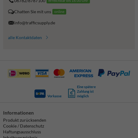
06782/8787100
erreichbar bis 16.00 Uhr
Chatten Sie mit uns
online
info@trafficsupply.de
alle Kontaktdaten
Eine spätere
Zahlung ist
Vorkasse
möglich
Informationen
Produkt zurücksenden
Cookie / Datenschutz
Haftungsausschluss
Inhaltsverzeichnis