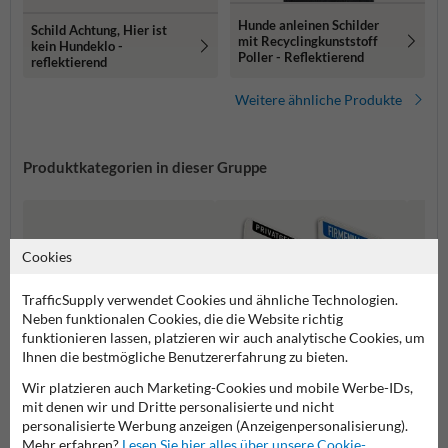
Hunde anleinen Schilder
Schild Achtung, Hier ist
mit Recyclingkunststoff
kein Hundeklo -
Poller - Reflektierend
reflektierend
Weitere ähnliche Produkte
Produktkategorien in dieser Gruppe
Cookies
TrafficSupply verwendet Cookies und ähnliche Technologien.
Neben funktionalen Cookies, die die Website richtig
funktionieren lassen, platzieren wir auch analytische Cookies, um
Ihnen die bestmögliche Benutzererfahrung zu bieten.
Wir platzieren auch Marketing-Cookies und mobile Werbe-IDs,
mit denen wir und Dritte personalisierte und nicht
Hundeschilder
Privatgrundstück Schilder
Spielp
personalisierte Werbung anzeigen (Anzeigenpersonalisierung).
Mehr erfahren?
Lesen Sie hier alles über unsere Cookie-