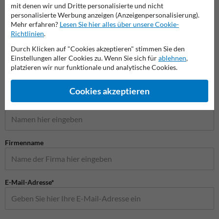
mit denen wir und Dritte personalisierte und nicht
Verbotsschilder
Privatgrundstück Schilder
Spielp
personalisierte Werbung anzeigen (Anzeigenpersonalisierung).
Mehr erfahren?
Lesen Sie hier alles über unsere Cookie-
Richtlinien
.
Schilder
Durch Klicken auf "Cookies akzeptieren" stimmen Sie den
Einstellungen aller Cookies zu. Wenn Sie sich für
ablehnen
,
platzieren wir nur funktionale und analytische Cookies.
Stellen Sie Ihre Frage an Verkehrsschildkaufen.de
Cookies akzeptieren
Name*
Firmenname
E-Mail-Adresse*