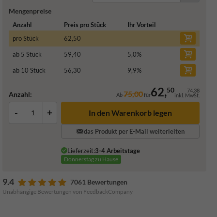
Mengenpreise
Anzahl
Preis pro Stück
Ihr Vorteil
pro Stück
62,50
ab 5 Stück
59,40
5,0
%
ab 10 Stück
56,30
9,9
%
62,
50
74,38
75,00
Anzahl:
Ab
für
inkl. MwSt.
-
+
In den Warenkorb legen
das Produkt per E-Mail weiterleiten
Lieferzeit:
3-4 Arbeitstage
Donnerstag zu Hause
9.4
7061 Bewertungen
Unabhängige Bewertungen von FeedbackCompany