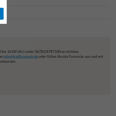
dig
0 bis 16.00 Uhr) unter 06782/8787100 erreichbar.
 an
info@trafficsupply.de
oder füllen Sie das Formular aus und wir
antworten.