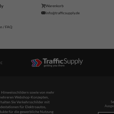
ly
Warenkorb
info@trafficsupply.de
en / FAQ
DE
nd Hinweisschildern sowie von mehr
s mehreren Webshop-Konzepten,
rhalten Sie Verkehrsschilder mit
Se
Ausge
destationen für Elektroautos,
dukte für die gewerbliche Nutzung