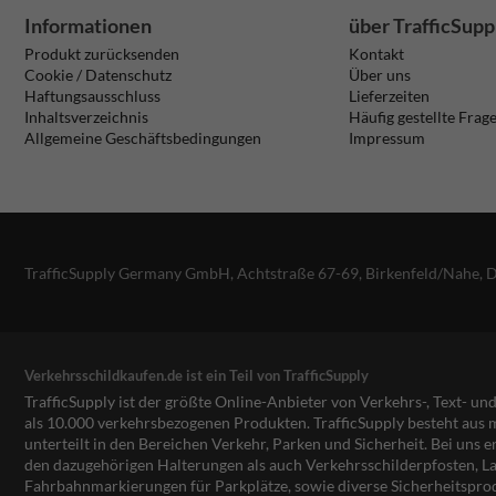
Informationen
über TrafficSupp
Produkt zurücksenden
Kontakt
Cookie / Datenschutz
Über uns
Haftungsausschluss
Lieferzeiten
Inhaltsverzeichnis
Häufig gestellte Frag
Allgemeine Geschäftsbedingungen
Impressum
TrafficSupply Germany GmbH,
Achtstraße 67-69
,
Birkenfeld/Nahe, 
Verkehrsschildkaufen.de ist ein Teil von TrafficSupply
TrafficSupply ist der größte Online-Anbieter von Verkehrs-, Text- u
als 10.000 verkehrsbezogenen Produkten. TrafficSupply besteht au
unterteilt in den Bereichen Verkehr, Parken und Sicherheit. Bei uns e
den dazugehörigen Halterungen als auch Verkehrsschilderpfosten, La
Fahrbahnmarkierungen für Parkplätze, sowie diverse Sicherheitspro