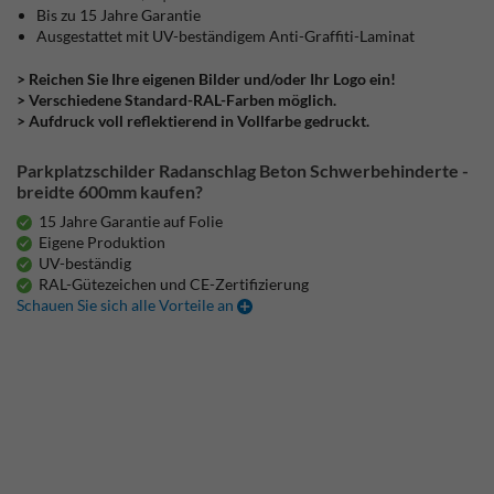
Bis zu 15 Jahre Garantie
Ausgestattet mit UV-beständigem Anti-Graffiti-Laminat
> Reichen Sie Ihre eigenen Bilder und/oder Ihr Logo ein!
> Verschiedene Standard-RAL-Farben möglich.
> Aufdruck voll reflektierend in Vollfarbe gedruckt.
Parkplatzschilder Radanschlag Beton Schwerbehinderte -
breidte 600mm kaufen?
15 Jahre Garantie auf Folie
Eigene Produktion
UV-beständig
RAL-Gütezeichen und CE-Zertifizierung
Schauen Sie sich alle Vorteile an