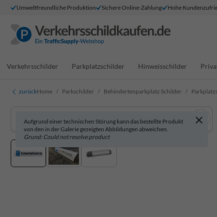
Umweltfreundliche Produktion
Sichere Online-Zahlung
Hohe Kundenzufrie
Verkehrsschilder
Parkplatzschilder
Hinweisschilder
Priva
zurück
Home
Parkschilder
Behindertenparkplatz Schilder
Parkplatz
Aufgrund einer technischen Störung kann das bestellte Produkt
von den in der Galerie gezeigten Abbildungen abweichen.
Grund: Could not resolve product