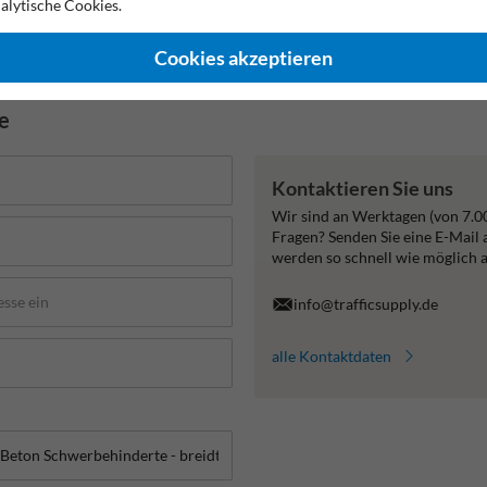
alytische Cookies.
15 Jahre Garantie auf Folie
Eigene Produktion
UV-bestän
Cookies akzeptieren
de
Kontaktieren Sie uns
Wir sind an Werktagen (von 7.0
Fragen? Senden Sie eine E-Mail
werden so schnell wie möglich 
info@trafficsupply.de
alle Kontaktdaten