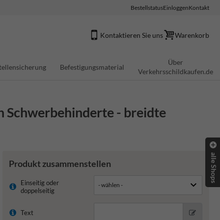
Bestellstatus
Einloggen
Kontakt
Kontaktieren Sie uns
Warenkorb
Über
tellensicherung
Befestigungsmaterial
Verkehrsschildkaufen.de
n Schwerbehinderte - breidte
alle Shops
Produkt zusammenstellen
Einseitig oder
doppelseitig
Text