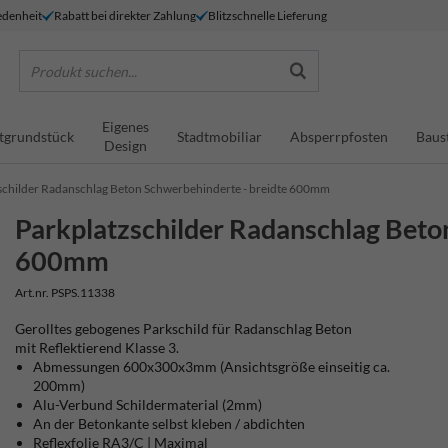
denheit
Rabatt bei direkter Zahlung
Blitzschnelle Lieferung
Produkt suchen...
Eigenes
tgrundstück
Stadtmobiliar
Absperrpfosten
Baus
Design
schilder Radanschlag Beton Schwerbehinderte - breidte 600mm
Parkplatzschilder Radanschlag Beto
600mm
Art.nr. PSPS.11338
Gerolltes gebogenes Parkschild für Radanschlag Beton
mit Reflektierend Klasse 3.
Abmessungen 600x300x3mm (Ansichtsgröße einseitig ca.
200mm)
Alu-Verbund Schildermaterial (2mm)
An der Betonkante selbst kleben / abdichten
Reflexfolie RA3/C | Maximal