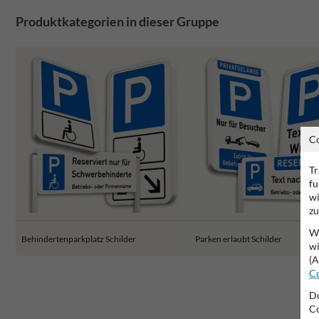
Produktkategorien in dieser Gruppe
C
Tr
fu
wi
zu
Wi
Behindertenparkplatz Schilder
Parken erlaubt Schilder
wi
(A
Co
Du
Co