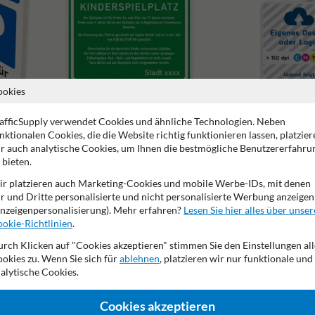
ookies
afficSupply verwendet Cookies und ähnliche Technologien. Neben
nktionalen Cookies, die die Website richtig funktionieren lassen, platzier
Spielplatzschilder
Schilder mit eigenem Des
r auch analytische Cookies, um Ihnen die bestmögliche Benutzererfahru
 bieten.
r platzieren auch Marketing-Cookies und mobile Werbe-IDs, mit denen
r und Dritte personalisierte und nicht personalisierte Werbung anzeigen
nzeigenpersonalisierung). Mehr erfahren?
Lesen Sie hier alles über unser
okie-Richtlinien
.
2 Jahre Werksgarantie
Nachhaltige Produktion
Made in
rch Klicken auf "Cookies akzeptieren" stimmen Sie den Einstellungen all
okies zu. Wenn Sie sich für
ablehnen
, platzieren wir nur funktionale und
alytische Cookies.
de
Cookies akzeptieren