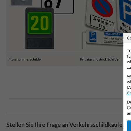
C
Tr
fu
Hausnummerschilder
Privatgrundstück Schilder
wi
zu
Wi
wi
(A
Co
Du
Co
an
Stellen Sie Ihre Frage an Verkehrsschildkaufen.