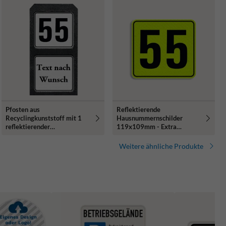
Pfosten aus
Reflektierende
Recyclingkunststoff mit 1
Hausnummernschilder
reflektierender
119x109mm - Extra
Hausnummern und text nach
auffällig!
Wunsch
Weitere ähnliche Produkte