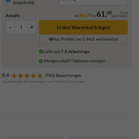
doppelseitig
61,
00
72,59
86,00
Anzahl:
Ab
für
inkl. MwSt.
-
+
In den Warenkorb legen
das Produkt per E-Mail weiterleiten
Lieferzeit:
7-8 Arbeitstage
Mengenrabatt? Optionen anzeigen
9.4
7062 Bewertungen
Unabhängige Bewertungen von FeedbackCompany