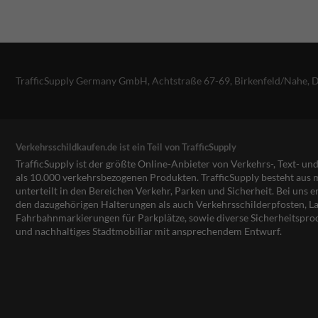
TrafficSupply Germany GmbH,
Achtstraße 67-69
,
Birkenfeld/Nahe, 
Verkehrsschildkaufen.de ist ein Teil von TrafficSupply
TrafficSupply ist der größte Online-Anbieter von Verkehrs-, Text- u
als 10.000 verkehrsbezogenen Produkten. TrafficSupply besteht au
unterteilt in den Bereichen Verkehr, Parken und Sicherheit. Bei uns e
den dazugehörigen Halterungen als auch Verkehrsschilderpfosten, La
Fahrbahnmarkierungen für Parkplätze, sowie diverse Sicherheitspro
und nachhaltiges Stadtmobiliar mit ansprechendem Entwurf.