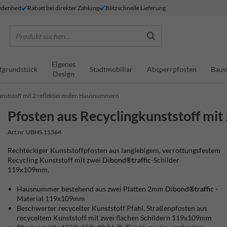
denheit
Rabatt bei direkter Zahlung
Blitzschnelle Lieferung
Produkt suchen...
Eigenes
tgrundstück
Stadtmobiliar
Absperrpfosten
Baus
Design
unststoff mit 2 reflektierenden Hausnummern
Pfosten aus Recyclingkunststoff mi
Art.nr. UBHS.11364
Rechteckiger Kunststoffpfosten aus langlebigem, verrottungsfestem
Recycling Kunststoff mit zwei
Dibond®traffic
-Schilder
119x109mm.
Hausnummer bestehend aus zwei Platten 2mm
Dibond®traffic
-
Material 119x109mm
Beschwerter recycelter Kunststoff Pfahl, Straßenpfosten aus
recyceltem Kunststoff mit zwei flachen Schildern 119x109mm