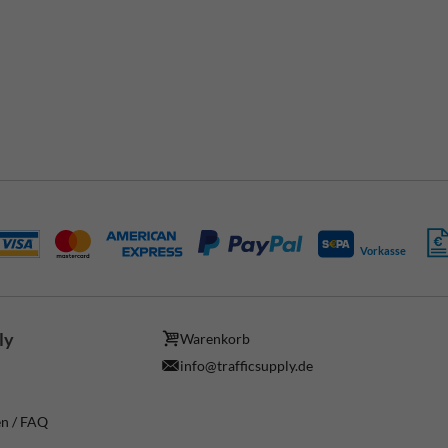
Vorkasse
ly
Warenkorb
info@trafficsupply.de
en / FAQ