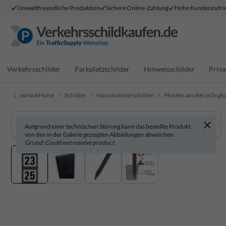
Umweltfreundliche Produktion
Sichere Online-Zahlung
Hohe Kundenzufrie
Verkehrsschilder
Parkplatzschilder
Hinweisschilder
Priva
zurück
Home
Schilder
Hausnummerschilder
Pfosten aus Recyclingk
Aufgrund einer technischen Störung kann das bestellte Produkt
von den in der Galerie gezeigten Abbildungen abweichen.
Grund: Could not resolve product