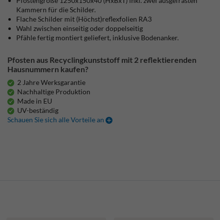
Pfostengröße 1250x150x40 (HxBxT) inkl. zwei ausgefrästen
Kammern für die Schilder.
Flache Schilder mit (Höchst)reflexfolien RA3
Wahl zwischen einseitig oder doppelseitig
Pfähle fertig montiert geliefert, inklusive Bodenanker.
Pfosten aus Recyclingkunststoff mit 2 reflektierenden
Hausnummern kaufen?
2 Jahre Werksgarantie
Nachhaltige Produktion
Made in EU
UV-beständig
Schauen Sie sich alle Vorteile an