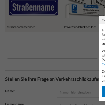
C
Straßennamenschilder
Privatgrundstück Schilder
Tr
fu
wi
zu
Wi
wi
(A
Co
Du
Co
Stellen Sie Ihre Frage an Verkehrsschildkaufen.
an
Name*
Firmenname