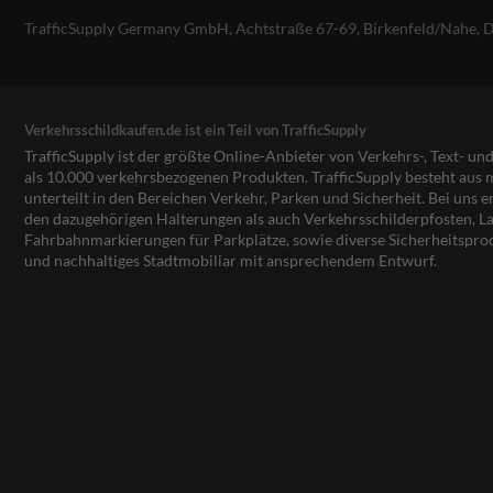
TrafficSupply Germany GmbH,
Achtstraße 67-69
,
Birkenfeld/Nahe, 
Verkehrsschildkaufen.de ist ein Teil von TrafficSupply
TrafficSupply ist der größte Online-Anbieter von Verkehrs-, Text- u
als 10.000 verkehrsbezogenen Produkten. TrafficSupply besteht au
unterteilt in den Bereichen Verkehr, Parken und Sicherheit. Bei uns e
den dazugehörigen Halterungen als auch Verkehrsschilderpfosten, La
Fahrbahnmarkierungen für Parkplätze, sowie diverse Sicherheitspro
und nachhaltiges Stadtmobiliar mit ansprechendem Entwurf.