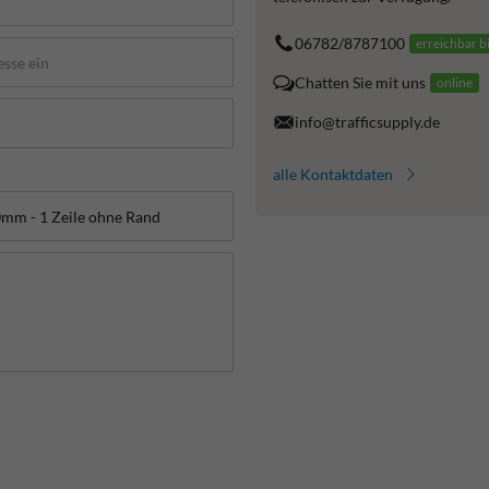
06782/8787100
erreichbar b
Chatten Sie mit uns
online
info@trafficsupply.de
alle Kontaktdaten