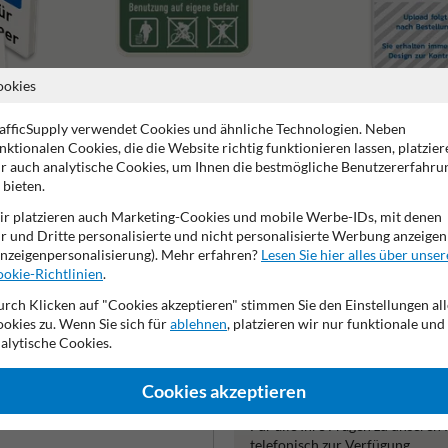
ookies
Spielplatzschilder
Schilder mit eigenem Des
afficSupply verwendet Cookies und ähnliche Technologien. Neben
nktionalen Cookies, die die Website richtig funktionieren lassen, platzier
r auch analytische Cookies, um Ihnen die bestmögliche Benutzererfahru
 bieten.
r platzieren auch Marketing-Cookies und mobile Werbe-IDs, mit denen
r und Dritte personalisierte und nicht personalisierte Werbung anzeigen
2 Jahre Werksgarantie
Nachhaltige Produktion
Made in
nzeigenpersonalisierung). Mehr erfahren?
Lesen Sie hier alles über unser
okie-Richtlinien
.
rch Klicken auf "Cookies akzeptieren" stimmen Sie den Einstellungen all
okies zu. Wenn Sie sich für
ablehnen
, platzieren wir nur funktionale und
de
alytische Cookies.
Cookies akzeptieren
Lieber anrufen? Kontakti
Für alle Ihre Fragen zu unseren
telefonisch zur Verfügung.