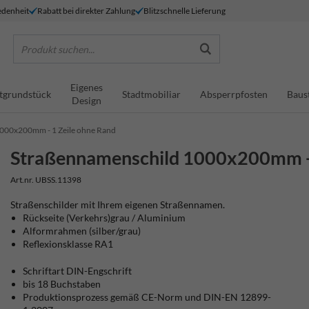
denheit
Rabatt bei direkter Zahlung
Blitzschnelle Lieferung
Produkt suchen...
Eigenes
tgrundstück
Stadtmobiliar
Absperrpfosten
Baus
Design
000x200mm - 1 Zeile ohne Rand
Straßennamenschild 1000x200mm - 
Art.nr. UBSS.11398
Straßenschilder mit Ihrem eigenen Straßennamen.
Rückseite (Verkehrs)grau / Aluminium
Alformrahmen (silber/grau)
Reflexionsklasse RA1
Schriftart DIN-Engschrift
bis 18 Buchstaben
Produktionsprozess gemäß CE-Norm und DIN-EN 12899-