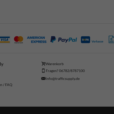
Vorkasse
ly
Warenkorb
Fragen? 06782/8787100
info@trafficsupply.de
en / FAQ