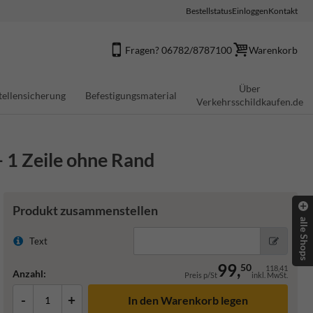
Bestellstatus
Einloggen
Kontakt
Fragen? 06782/8787100
Warenkorb
Über
tellensicherung
Befestigungsmaterial
Verkehrsschildkaufen.de
1 Zeile ohne Rand
Produkt zusammenstellen
alle Shops
Text
99,
50
118,41
Anzahl:
Preis p/St
inkl. MwSt.
-
+
In den Warenkorb legen