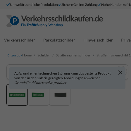
Umweltfreundliche Produktion
Sichere Online-Zahlung
Hohe Kundenzufrie
Verkehrsschilder
Parkplatzschilder
Hinweisschilder
Priva
zurück
Home
Schilder
Straßennamenschilder
Straßennamenschild 1
Aufgrund einer technischen Störung kann das bestellte Produkt
von den in der Galerie gezeigten Abbildungen abweichen.
Grund: Could not resolve product