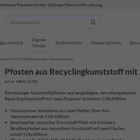
denheit
Rabatt bei direkter Zahlung
Blitzschnelle Lieferung
Produkt suchen...
Eigenes
tgrundstück
Stadtmobiliar
Absperrpfosten
Baus
Design
unststoff mit 2 reflektierenden Hausnummern
Pfosten aus Recyclingkunststoff mi
Art.nr. UBHS.11729
Rechteckiger Kunststoffpfosten aus langlebigem, verrottungsfestem
Recycling Kunststoff mit zwei Alupanel-Schildern 119x109mm.
Hausnummer bestehend aus zwei Platten 2mm Alu-
Verbundmaterial 119x109mm
Beschwerter recycelter Kunststoff Pfahl mit Schildern
Straßenpfosten aus recyceltem Kunststoff mit zwei Flaches
schild 119x109mm