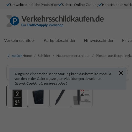
Umweltfreundliche Produktion
Sichere Online-Zahlung
Hohe Kundenzufrie
Verkehrsschilder
Parkplatzschilder
Hinweisschilder
Priva
zurück
Home
Schilder
Hausnummerschilder
Pfosten aus Recyclingk
Aufgrund einer technischen Störung kann das bestellte Produkt
von den in der Galerie gezeigten Abbildungen abweichen.
Grund: Could not resolve product