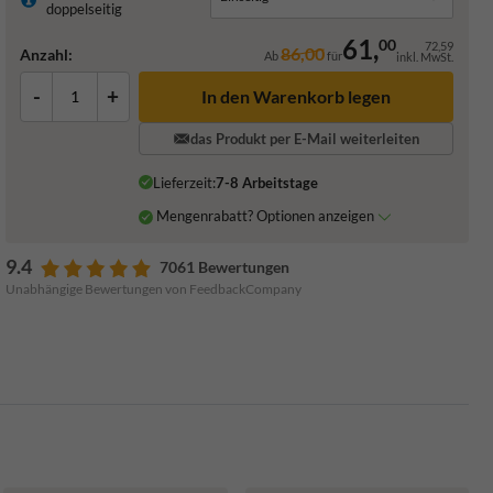
doppelseitig
61,
00
72,59
86,00
Anzahl:
Ab
für
inkl. MwSt.
-
+
In den Warenkorb legen
das Produkt per E-Mail weiterleiten
Lieferzeit:
7-8 Arbeitstage
Mengenrabatt? Optionen anzeigen
9.4
7061 Bewertungen
Unabhängige Bewertungen von FeedbackCompany