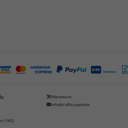
Vorkasse
ly
Warenkorb
info@trafficsupply.de
en / FAQ