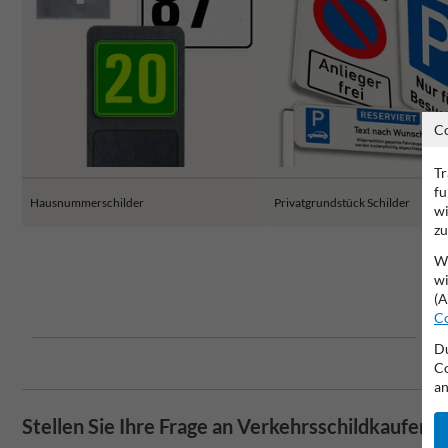
C
Tr
fu
Hausnummerschilder
Privatgrundstück Schilder
wi
zu
Wi
wi
(A
Co
Du
Co
an
Stellen Sie Ihre Frage an Verkehrsschildkaufen.