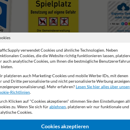
ookies
afficSupply verwendet Cookies und ähnliche Technologien. Neben
nktionalen Cookies, die die Website richtig funktionieren lassen, platzier
Spielplatzschilder
Schilder mit eigenem Des
r auch analytische Cookies, um Ihnen die bestmögliche Benutzererfahru
 bieten.
r platzieren auch Marketing-Cookies und mobile Werbe-IDs, mit denen
r und Dritte personalisierte und nicht personalisierte Werbung anzeigen
nzeigenpersonalisierung). Mehr erfahren?
Lesen Sie hier alles über unser
okie-Richtlinien
.
2 Jahre Werksgarantie
Nachhaltige Produktion
Made in
rch Klicken auf "Cookies akzeptieren" stimmen Sie den Einstellungen all
okies zu. Wenn Sie sich für
ablehnen
, platzieren wir nur funktionale und
alytische Cookies.
de
Cookies akzeptieren