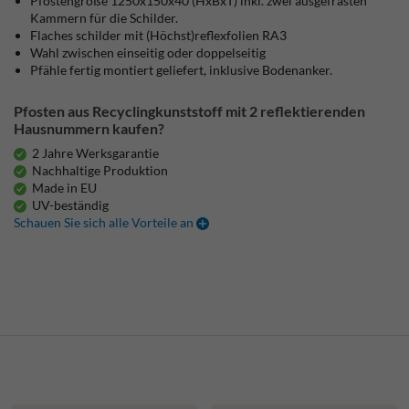
Pfostengröße 1250x150x40 (HxBxT) inkl. zwei ausgefrästen
Kammern für die Schilder.
Flaches schilder mit (Höchst)reflexfolien RA3
Wahl zwischen einseitig oder doppelseitig
Pfähle fertig montiert geliefert, inklusive Bodenanker.
Pfosten aus Recyclingkunststoff mit 2 reflektierenden
Hausnummern kaufen?
2 Jahre Werksgarantie
Nachhaltige Produktion
Made in EU
UV-beständig
Schauen Sie sich alle Vorteile an