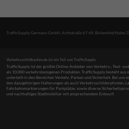
TrafficSupply Germany GmbH,
Achtstraße 67-69
,
Birkenfeld/Nahe, 
Verkehrsschildkaufen.de ist ein Teil von TrafficSupply
TrafficSupply ist der größte Online-Anbieter von Verkehrs-, Text- u
als 10.000 verkehrsbezogenen Produkten. TrafficSupply besteht au
unterteilt in den Bereichen Verkehr, Parken und Sicherheit. Bei uns e
den dazugehörigen Halterungen als auch Verkehrsschilderpfosten, La
Fahrbahnmarkierungen für Parkplätze, sowie diverse Sicherheitspro
und nachhaltiges Stadtmobiliar mit ansprechendem Entwurf.