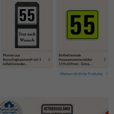
Pfosten aus
Reflektierende
Recyclingkunststoff mit 1
Hausnummernschilder
reflektierender
119x109mm - Extra
Hausnummern und text nach
auffällig!
Wunsch
Weitere ähnliche Produkte