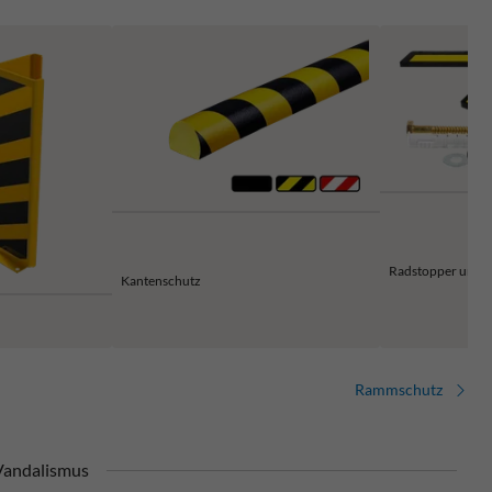
Radstopper und P
Kantenschutz
Rammschutz
 Vandalismus