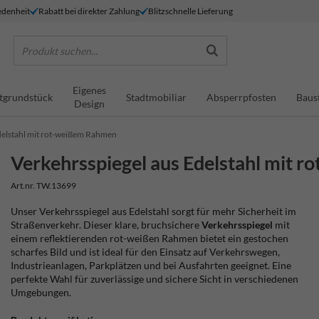
denheit
Rabatt bei direkter Zahlung
Blitzschnelle Lieferung
Produkt suchen...
Eigenes
tgrundstück
Stadtmobiliar
Absperrpfosten
Baus
Design
delstahl mit rot-weißem Rahmen
Verkehrsspiegel aus Edelstahl mit 
Art.nr. TW.13699
Unser Verkehrsspiegel aus Edelstahl sorgt für mehr Sicherheit im
Straßenverkehr. Dieser klare, bruchsichere
Verkehrsspiegel
mit
einem reflektierenden rot-weißen Rahmen bietet ein gestochen
scharfes Bild und ist ideal für den Einsatz auf Verkehrswegen,
Industrieanlagen, Parkplätzen und bei Ausfahrten geeignet. Eine
perfekte Wahl für zuverlässige und sichere Sicht in verschiedenen
Umgebungen.