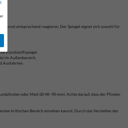
e
er
nd kannst entsprechend reagieren. Der Spiegel eignet sich sowohl für
he Kunststoffspiegel.
atz im Außenbereich.
d Ausfahrten.
Rundpfosten oder Mast (Ø 48–90 mm). Achte darauf, dass der Pfosten
samten kritischen Bereich einsehen kannst. Durch das Verstellen des