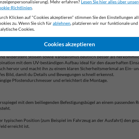
nzeigenpersonalisierung). Mehr erfahren?
Lesen Sie hier alles über unser
okie-Richtlinien
.
rch Klicken auf "Cookies akzeptieren" stimmen Sie den Einstellungen all
okies zu. Wenn Sie sich für
ablehnen
, platzieren wir nur funktionale und
ld. So erkennst du rechtzeitig, ob sich Fahrzeuge oder Personen nähern, u
alytische Cookies.
rieblichen Bereichen.
Cookies akzeptieren
 und widersteht Stößen sowie Vandalismus deutlich besser als herkömmlic
bination mit dem UV-beständigen Aufbau ideal für den dauerhaften Eins
ch hervor und macht ihn zu einem klaren Sicherheitsmerkmal an Ein- un
rfes Bild, damit du Details und Bewegungen schnell erkennst.
gängige Pfostendurchmesser und erleichtert die Montage.
ehrsspiegel mit dem beiliegenden Befestigungsbügel an einem passenden 
steht.
ner typischen Position (zum Beispiel im Fahrzeug an der Ausfahrt) den ge
ld erreicht ist.