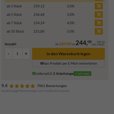
ab 3 Stück
239,12
2,0
%
ab 5 Stück
236,68
3,0
%
ab 7 Stück
234,24
4,0
%
ab 10 Stück
231,80
5,0
%
244,
00
290,36
325,00
Anzahl:
Ab
für
inkl. MwSt.
-
+
In den Warenkorb legen
das Produkt per E-Mail weiterleiten
Lieferzeit:
1-2 Arbeitstage
✓auf Lager
9.4
7061 Bewertungen
Unabhängige Bewertungen von FeedbackCompany