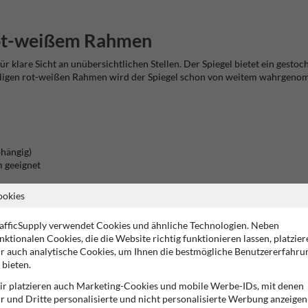
 rot-weißem Rahmen
ür klare Sicht an unübersichtlichen Stellen. Der Spiegel bietet ein gestoc
älligen rot-weißen Rahmen wird der Spiegel schon von weitem wahrgeno
bhängig)
m geeignet
 Ø 48–90 mm
ookies
r
afficSupply verwendet Cookies und ähnliche Technologien. Neben
nktionalen Cookies, die die Website richtig funktionieren lassen, platzier
gel?
r auch analytische Cookies, um Ihnen die bestmögliche Benutzererfahru
 bieten.
ränkt ist und sich Fahrzeuge, Personen oder Radfahrer im toten Winkel be
r platzieren auch Marketing-Cookies und mobile Werbe-IDs, mit denen
r und Dritte personalisierte und nicht personalisierte Werbung anzeigen