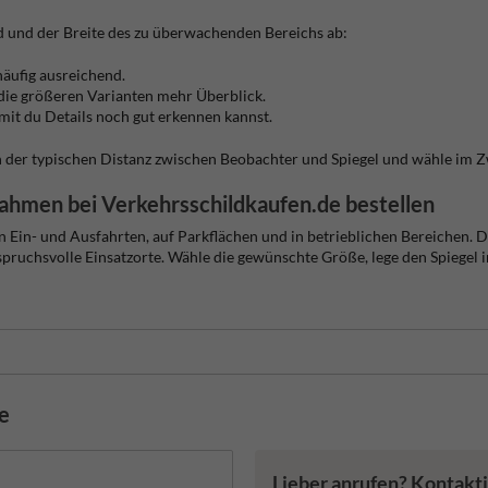
 und der Breite des zu überwachenden Bereichs ab:
häufig ausreichend.
 die größeren Varianten mehr Überblick.
damit du Details noch gut erkennen kannst.
n der typischen Distanz zwischen Beobachter und Spiegel und wähle im Zw
Rahmen bei Verkehrsschildkaufen.de bestellen
an Ein- und Ausfahrten, auf Parkflächen und in betrieblichen Bereichen
spruchsvolle Einsatzorte. Wähle die gewünschte Größe, lege den Spiegel
de
Lieber anrufen? Kontakti