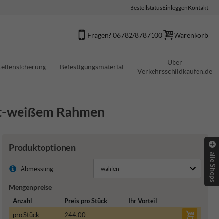
Bestellstatus
Einloggen
Kontakt
Fragen? 06782/8787100
Warenkorb
Über
tellensicherung
Befestigungsmaterial
Verkehrsschildkaufen.de
rot-weißem Rahmen
Produktoptionen
alle Shops
Abmessung
Mengenpreise
Anzahl
Preis pro Stück
Ihr Vorteil
pro Stück
244,00