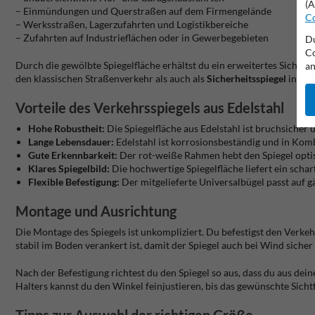
(A
– Einmündungen und Querstraßen auf dem Firmengelände
Co
– Werksstraßen, Lagerzufahrten und Logistikbereiche
– Zufahrten auf Industrieflächen oder in Gewerbegebieten
Du
Co
Durch die gewölbte Spiegelfläche erhältst du ein erweitertes Sichtfe
an
den klassischen Straßenverkehr als auch als
Sicherheitsspiegel
in bet
Vorteile des Verkehrsspiegels aus Edelstahl
Hohe Robustheit:
Die Spiegelfläche aus Edelstahl ist bruchsicher
Lange Lebensdauer:
Edelstahl ist korrosionsbeständig und in Kom
Gute Erkennbarkeit:
Der rot-weiße Rahmen hebt den Spiegel optis
Klares Spiegelbild:
Die hochwertige Spiegelfläche liefert ein scha
Flexible Befestigung:
Der mitgelieferte Universalbügel passt auf 
Montage und Ausrichtung
Die Montage des Spiegels ist unkompliziert. Du befestigst den Verk
stabil im Boden verankert ist, damit der Spiegel auch bei Wind sicher 
Nach der Befestigung richtest du den Spiegel so aus, dass du aus dei
Halters kannst du den Winkel feinjustieren, bis das gewünschte Sichtfe