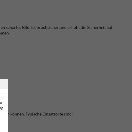
hen scharfes Bild, ist bruchsicher und erhöht die Sicherheit auf
mmen.
en
ng
wegen können. Typische Einsatzorte sind: